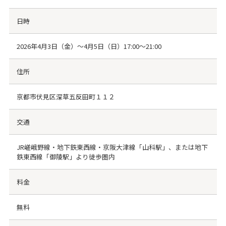
日時
2026年4月3日（金）～4月5日（日）17:00～21:00
住所
京都市伏見区深草五反田町１１２
交通
JR嵯峨野線・地下鉄東西線・京阪大津線「山科駅」、または地下
鉄東西線「御陵駅」より徒歩圏内
料金
無料