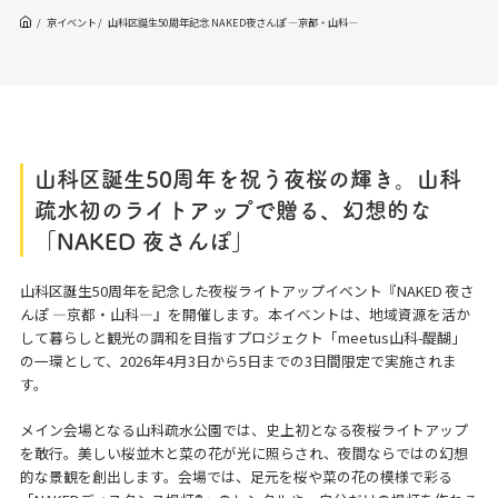
京イベント
山科区誕生50周年記念 NAKED夜さんぽ ―京都・山科―
山科区誕生50周年を祝う夜桜の輝き。山科
疏水初のライトアップで贈る、幻想的な
「NAKED 夜さんぽ」
山科区誕生50周年を記念した夜桜ライトアップイベント『NAKED 夜さ
んぽ ―京都・山科―』を開催します。本イベントは、地域資源を活か
して暮らしと観光の調和を目指すプロジェクト「meetus山科-醍醐」
の一環として、2026年4月3日から5日までの3日間限定で実施されま
す。
メイン会場となる山科疏水公園では、史上初となる夜桜ライトアップ
を敢行。美しい桜並木と菜の花が光に照らされ、夜間ならではの幻想
的な景観を創出します。会場では、足元を桜や菜の花の模様で彩る