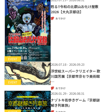
甦る‼令和の比叡山お化け屋敷
2026【大丸京都店】
おでかけ
EVENT
2026.07.18 - 2026.09.23
浮世絵スーパークリエイター 歌
川国芳展【京都市京セラ美術館
…
EVENT
おでかけ
2026.01.29 - 2026.08.31
ナゾトキ街歩きゲーム『京都謎
解き列車旅』
おでかけ