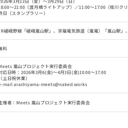
2026年3月13日（金）～3月29日（日）
18:00〜21:00（渡月橋ライトアップ）／11:00〜17:00（
終日（スタンプラリー）
JR嵯峨野線「嵯峨嵐山駅」、京福電気鉄道（嵐電）「嵐山駅」
無料
Meets 嵐山プロジェクト実行委員会
対応日時：2026年3月6(金)～4月3日(金)10:00～17:00
（土日祝休業）
e-mail arashiyama-meets@naked.works
主催者：Meets 嵐山プロジェクト実行委員会