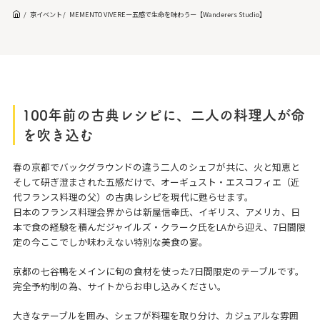
京イベント
MEMENTO VIVEREー五感で生命を味わうー【Wanderers Studio】
100年前の古典レシピに、二人の料理人が命
を吹き込む
春の京都でバックグラウンドの違う二人のシェフが共に、火と知恵と
そして研ぎ澄まされた五感だけで、オーギュスト・エスコフィエ（近
代フランス料理の父）の古典レシピを現代に甦らせます。
日本のフランス料理会界からは新屋信幸氏、イギリス、アメリカ、日
本で食の経験を積んだジャイルズ・クラーク氏をLAから迎え、7日間限
定の今ここでしか味わえない特別な美食の宴。
京都の七谷鴨をメインに旬の食材を使った7日間限定のテーブルです。
完全予約制の為、サイトからお申し込みください。
大きなテーブルを囲み、シェフが料理を取り分け、カジュアルな雰囲