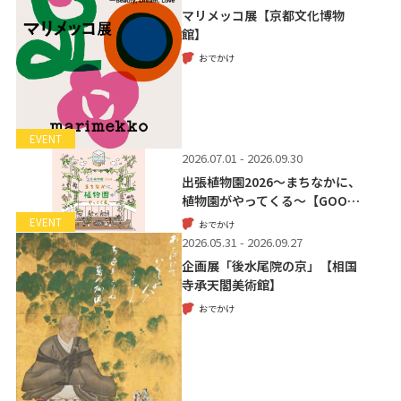
マリメッコ展【京都文化博物
館】
おでかけ
EVENT
2026.07.01 - 2026.09.30
出張植物園2026～まちなかに、
植物園がやってくる～【GOO…
EVENT
おでかけ
2026.05.31 - 2026.09.27
企画展「後水尾院の京」【相国
寺承天閣美術館】
おでかけ