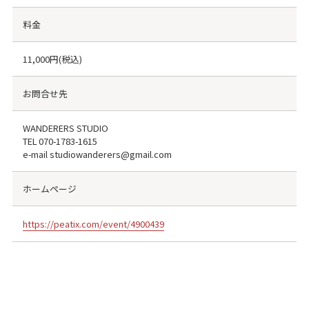
料金
11,000円(税込)
お問合せ先
WANDERERS STUDIO
TEL
070-1783-1615
e-mail studiowanderers@gmail.com
ホームページ
https://peatix.com/event/4900439