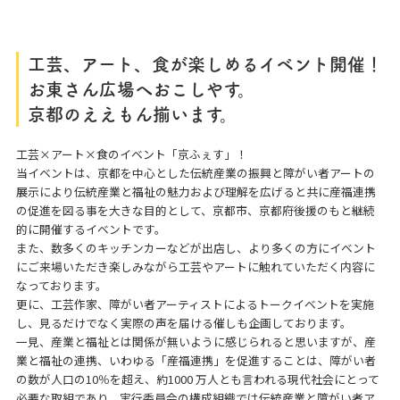
工芸、アート、食が楽しめるイベント開催！
お東さん広場へおこしやす。
京都のええもん揃います。
工芸×アート×食のイベント「京ふぇす」！
当イベントは、京都を中心とした伝統産業の振興と障がい者アートの
展示により伝統産業と福祉の魅力および理解を広げると共に産福連携
の促進を図る事を大きな目的として、京都市、京都府後援のもと継続
的に開催するイベントです。
また、数多くのキッチンカーなどが出店し、より多くの方にイベント
にご来場いただき楽しみながら工芸やアートに触れていただく内容に
なっております。
更に、工芸作家、障がい者アーティストによるトークイベントを実施
し、見るだけでなく実際の声を届ける催しも企画しております。
一見、産業と福祉とは関係が無いように感じられると思いますが、産
業と福祉の連携、いわゆる「産福連携」を促進することは、障がい者
の数が人口の10％を超え、約1000 万人とも言われる現代社会にとって
必要な取組であり、実行委員会の構成組織では伝統産業と障がい者ア