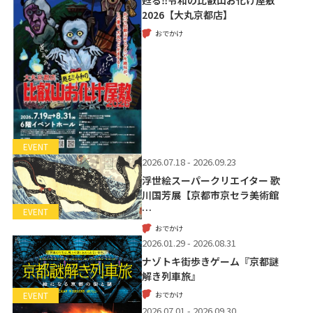
2026【大丸京都店】
おでかけ
EVENT
2026.07.18 - 2026.09.23
浮世絵スーパークリエイター 歌
川国芳展【京都市京セラ美術館
…
EVENT
おでかけ
2026.01.29 - 2026.08.31
ナゾトキ街歩きゲーム『京都謎
解き列車旅』
おでかけ
EVENT
2026.07.01 - 2026.09.30