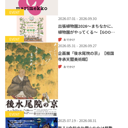
EVENT
2026.07.01 - 2026.09.30
出張植物園2026～まちなかに、
植物園がやってくる～【GOO…
EVENT
おでかけ
2026.05.31 - 2026.09.27
企画展「後水尾院の京」【相国
寺承天閣美術館】
おでかけ
EVENT
2025.07.19 - 2026.08.31
甦る‼令和の比叡山お化け屋敷