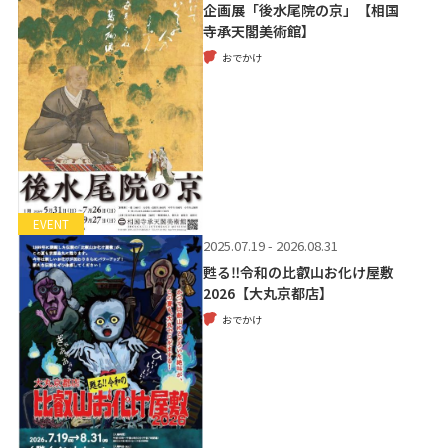
企画展「後水尾院の京」【相国
寺承天閣美術館】
おでかけ
EVENT
2025.07.19 - 2026.08.31
甦る‼令和の比叡山お化け屋敷
2026【大丸京都店】
おでかけ