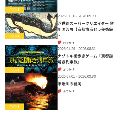
EVENT
2026.07.18 - 2026.09.23
浮世絵スーパークリエイター 歌
川国芳展【京都市京セラ美術館
…
EVENT
おでかけ
2026.01.29 - 2026.08.31
ナゾトキ街歩きゲーム『京都謎
解き列車旅』
おでかけ
EVENT
2026.07.01 - 2026.09.30
宇治川の鵜飼
おでかけ
EVENT