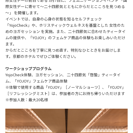
際女性デーの前日である 3月7日に、フェムニケーションイベント 「国
際女性デーに寄せて～二十四節気とともにからだとこころを見つめる
～」 を開催します。
イベントでは、自身の心身の状態を知るセルフチェック
「YojoCheck」や、ホリスティックウェルネスを基盤とした 女性のた
めのヨガセッション を実施。また、二十四節気に合わせたティータイ
ムの提供や、「YOJOY」のフェムケア商品の体験もお楽しみいただけ
ます。
からだとこころを丁寧に見つめ直す、特別なひとときをお届けしま
す。京都のホテルでぜひご体験ください。
ワークショッププログラム
YojoCheck体験、ヨガセッション、 二十四節気「啓蟄」ティータイ
ム、「YOJOY」フェムケア商品体験
※体験で使用する商品「YOJOY」［ノーマルショーツ］、「YOJOY」
［リフレッシングミスト］は、参加者の方にお持ち帰りいただけます
※参加人数：最大20名様