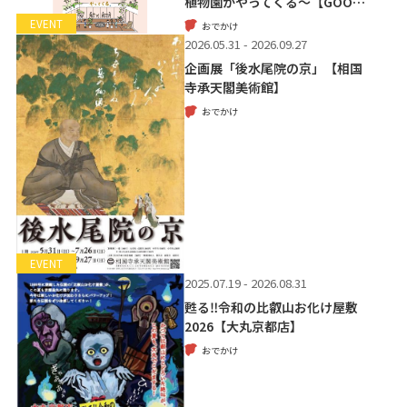
植物園がやってくる～【GOO…
EVENT
おでかけ
2026.05.31 - 2026.09.27
企画展「後水尾院の京」【相国
寺承天閣美術館】
おでかけ
EVENT
2025.07.19 - 2026.08.31
甦る‼令和の比叡山お化け屋敷
2026【大丸京都店】
おでかけ