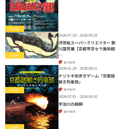
EVENT
2026.07.18 - 2026.09.23
浮世絵スーパークリエイター 歌
川国芳展【京都市京セラ美術館
…
EVENT
おでかけ
2026.01.29 - 2026.08.31
ナゾトキ街歩きゲーム『京都謎
解き列車旅』
おでかけ
EVENT
2026.07.01 - 2026.09.30
宇治川の鵜飼
おでかけ
EVENT