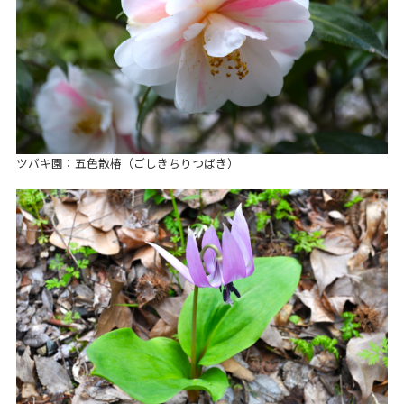
ツバキ園：五色散椿（ごしきちりつばき）