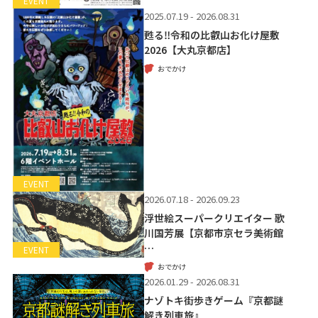
EVENT
2025.07.19 - 2026.08.31
甦る‼令和の比叡山お化け屋敷
2026【大丸京都店】
おでかけ
EVENT
2026.07.18 - 2026.09.23
浮世絵スーパークリエイター 歌
川国芳展【京都市京セラ美術館
…
EVENT
おでかけ
2026.01.29 - 2026.08.31
ナゾトキ街歩きゲーム『京都謎
解き列車旅』