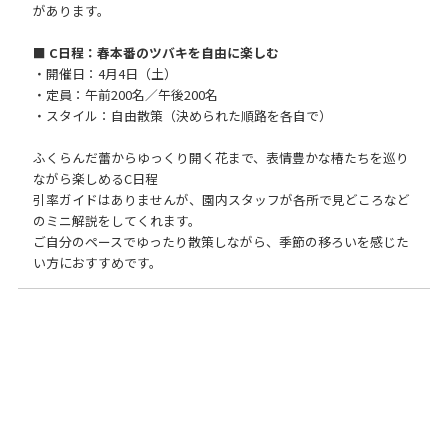
があります。
■ C日程：春本番のツバキを自由に楽しむ
・開催日：4月4日（土）
・定員：午前200名／午後200名
・スタイル：自由散策（決められた順路を各自で）
ふくらんだ蕾からゆっくり開く花まで、表情豊かな椿たちを巡り
ながら楽しめるC日程
引率ガイドはありませんが、園内スタッフが各所で見どころなど
のミニ解説をしてくれます。
ご自分のペースでゆったり散策しながら、季節の移ろいを感じた
い方におすすめです。