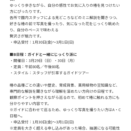
ゆっくり歩きながら、自分の感性でお気に入りの椿を見つけたい
方にぴったりです。
各所で園内スタッフによる見どころなどのミニ解説を聞きつつ、
好きな椿の前で写真を撮ったり、気になった花をじっくり眺めた
り、自分のペースで味わえる
贅沢さが魅力です。
・申込受付：1月30日(金)～3月1日(日)
■B日程：ガイドと一緒にじっくり派に
・開催日：3月29日（日）・30日（月）
・定員：午前80名／午後80名
・スタイル：スタッフが引率するガイドツアー
椿の品種ごとの違いや歴史、育成背景、薬用植物の豆知識など、
専門的な解説を聞きながら理解を深めたい方向けの日程です。
観察ポイントを押さえながら巡るので、初めて椿に触れる方にも
分かりやすい内容です。
※ガイドに合わせて巡るため、ゆっくり写真を撮りたい方はA・C
日程へ。
・申込受付：1月30日(金)～3月1日(日)
※定員を大きく超える申し込みがあった場合、抽選になる可能性