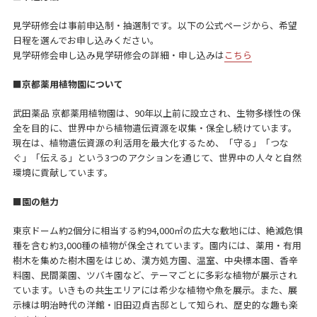
見学研修会は事前申込制・抽選制です。以下の公式ページから、希望
日程を選んでお申し込みください。
見学研修会申し込み見学研修会の詳細・申し込みは
こちら
■
京都薬用植物園について
武田薬品 京都薬用植物園は、90年以上前に設立され、生物多様性の保
全を目的に、世界中から植物遺伝資源を収集・保全し続けています。
現在は、植物遺伝資源の利活用を最大化するため、「守る」「つな
ぐ」「伝える」という3つのアクションを通じて、世界中の人々と自然
環境に貢献しています。
■
園の魅力
東京ドーム約2個分に相当する約94,000㎡の広大な敷地には、絶滅危惧
種を含む約3,000種の植物が保全されています。園内には、薬用・有用
樹木を集めた樹木園をはじめ、漢方処方園、温室、中央標本園、香辛
料園、民間薬園、ツバキ園など、テーマごとに多彩な植物が展示され
ています。いきもの共生エリアには希少な植物や魚を展示。また、展
示棟は明治時代の洋館・旧田辺貞吉邸として知られ、歴史的な趣も楽