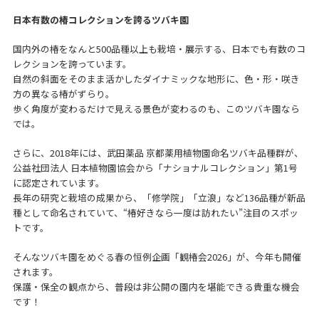
日本有数の椿コレクションを誇るツバキ園
国内外の椿をなんと500品種以上も栽培・展示する、日本でも有数のコ
レクションを誇っています。
自然の斜面をそのまま活かしたダイナミックな地形に、色・形・咲き
方の異なる椿がずらり。
歩く角度が変わるだけで見える景色が変わるのも、このツバキ園なら
では。
さらに、2018年には、武田薬品 京都薬用植物園命名ツバキ品種群が、
公益社団法人 日本植物園協会から「ナショナルコレクション」第1号
に認定されています。
長年の研究と栽培の成果から、「修学院」「立浪」など136品種が新品
種として命名されていて、“椿好きなら一度は訪れたい”注目のスポッ
トです。
そんなツバキ園をめぐる春の恒例企画「観椿会2026」が、今年も開催
されます。
保護・保全の観点から、普段は非公開の園内を堪能できる貴重な機会
です！