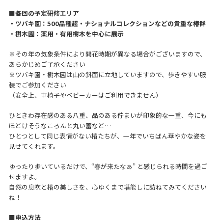
■各回の予定研修エリア
・ツバキ園：500品種超・ナショナルコレクションなどの貴重な椿群
・樹木園：薬用・有用樹木を中心に展示
※その年の気象条件により開花時期が異なる場合がございますので、
あらかじめご了承ください
※ツバキ園・樹木園は山の斜面に立地していますので、歩きやすい服
装でご参加ください
（安全上、車椅子やベビーカーはご利用できません）
ひときわ存在感のある八重、品のある佇まいが印象的な一重、今にも
ほどけそうなころんと丸い蕾など…
ひとつとして同じ表情がない椿たちが、一年でいちばん華やかな姿を
見せてくれます。
ゆったり歩いているだけで、“春が来たなぁ” と感じられる時間を過ご
せますよ。
自然の息吹と椿の美しさを、心ゆくまで堪能しに訪ねてみてください
ね！
■申込方法