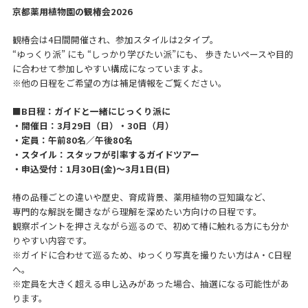
京都薬用植物園の観椿会2026
観椿会は4日間開催され、参加スタイルは2タイプ。
“ゆっくり派” にも “しっかり学びたい派”にも、 歩きたいペースや目的
に合わせて参加しやすい構成になっていますよ。
※他の日程をご希望の方は補足情報をご覧ください。
■B日程：ガイドと一緒にじっくり派に
・開催日：3月29日（日）・30日（月）
・定員：午前80名／午後80名
・スタイル：スタッフが引率するガイドツアー
・申込受付：1月30日(金)～3月1日(日)
椿の品種ごとの違いや歴史、育成背景、薬用植物の豆知識など、
専門的な解説を聞きながら理解を深めたい方向けの日程です。
観察ポイントを押さえながら巡るので、初めて椿に触れる方にも分か
りやすい内容です。
※ガイドに合わせて巡るため、ゆっくり写真を撮りたい方はA・C日程
へ。
※定員を大きく超える申し込みがあった場合、抽選になる可能性があ
ります。