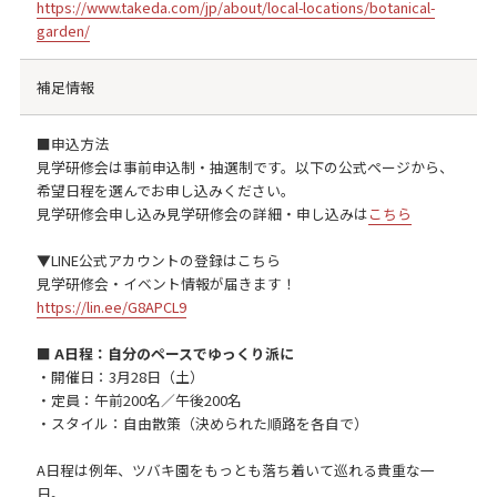
https://www.takeda.com/jp/about/local-locations/botanical-
garden/
補足情報
■申込方法
見学研修会は事前申込制・抽選制です。以下の公式ページから、
希望日程を選んでお申し込みください。
見学研修会申し込み見学研修会の詳細・申し込みは
こちら
▼LINE公式アカウントの登録はこちら
見学研修会・イベント情報が届きます！
https://lin.ee/G8APCL9
■ A日程：自分のペースでゆっくり派に
・開催日：3月28日（土）
・定員：午前200名／午後200名
・スタイル：自由散策（決められた順路を各自で）
A日程は例年、ツバキ園をもっとも落ち着いて巡れる貴重な一
日。