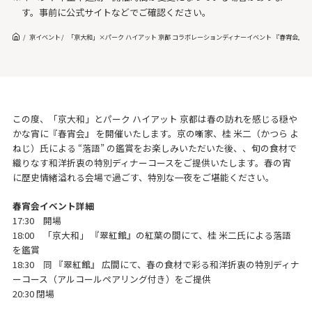
す。事前に公式サイトなどでご確認ください。
京イベント
「京大和」×パーク ハイアット 京都 コラボレーションディナーイベント 『春宵会』
この度、「京大和」とパーク ハイアット 京都は春の訪れを感じる穏や
かな宵に『春宵会』 を開催いたします。京の噺家、桂 米二（かつら よ
ねじ）氏による “落語” の鑑賞をお楽しみいただいた後、、旬の食材で
織りなす和洋折衷の特別ディナーコースをご提供いたします。春の宵
に歴史情緒溢れる会場で過ごす、特別な一夜をご堪能ください。
春宵会イベント詳細
17:30 開場
18:00 「京大和」 『翠紅館』の紅葉の間にて、桂 米二氏による落語
を鑑賞
18:30 同 『翠紅館』 広間にて、春の食材で彩る和洋折衷の特別ディナ
ーコース（アルコールペアリング付き）をご提供
20:30 閉場