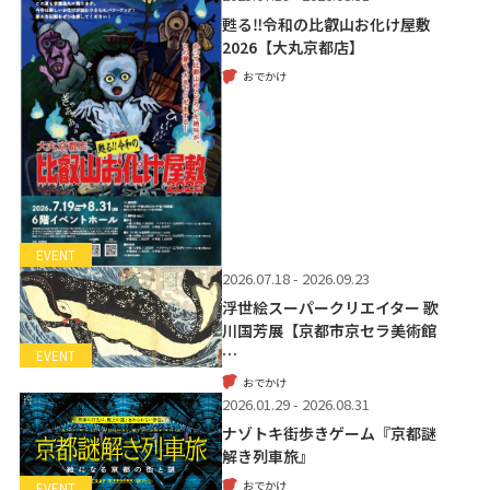
甦る‼令和の比叡山お化け屋敷
2026【大丸京都店】
おでかけ
EVENT
2026.07.18 - 2026.09.23
浮世絵スーパークリエイター 歌
川国芳展【京都市京セラ美術館
…
EVENT
おでかけ
2026.01.29 - 2026.08.31
ナゾトキ街歩きゲーム『京都謎
解き列車旅』
おでかけ
EVENT