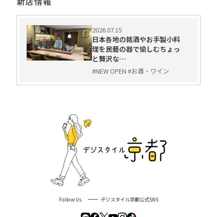
新店情報
2026.07.15
日本各地の銘酒やお手製小料
理を民藝の器で愉しむちょっ
と贅沢な…
#NEW OPEN #お酒・ワイン
Follow Us
デジスタイル京都公式SNS