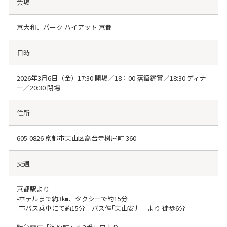
会場
京大和、パーク ハイアット 京都
日時
2026年3月6日（金）17:30 開場／18：00 落語鑑賞／18:30 ディナ
ー／20:30 閉場
住所
605-0826 京都市東山区高台寺桝屋町 360
交通
京都駅より
-ホテルまで約3㎞、タクシーで約15分
-市バス乗車にて約15分 バス停｢東山安井」より 徒歩6分