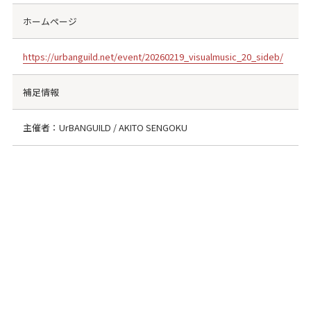
ホームページ
https://urbanguild.net/event/20260219_visualmusic_20_sideb/
補足情報
主催者：UrBANGUILD / AKITO SENGOKU