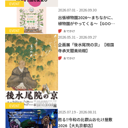
EVENT
2026.07.01 - 2026.09.30
出張植物園2026～まちなかに、
植物園がやってくる～【GOO…
EVENT
おでかけ
2026.05.31 - 2026.09.27
企画展「後水尾院の京」【相国
寺承天閣美術館】
おでかけ
EVENT
2025.07.19 - 2026.08.31
甦る‼令和の比叡山お化け屋敷
2026【大丸京都店】