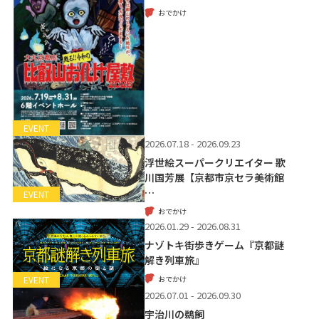
おでかけ
EVENT
2026.07.18 - 2026.09.23
浮世絵スーパークリエイター 歌
川国芳展【京都市京セラ美術館
…
EVENT
おでかけ
2026.01.29 - 2026.08.31
ナゾトキ街歩きゲーム『京都謎
解き列車旅』
おでかけ
EVENT
2026.07.01 - 2026.09.30
宇治川の鵜飼