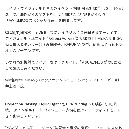
ライブ・ヴィジュアルと音楽のイベント“VISUAL/MUSIC”。20回目を記
念して、海外からのゲストを迎えたSIDE AとSIDE Bからなる
「VOLUME.20 スペシャル企画」を開催します。
02.19[木]開催の「SIDE B」では、イギリスより来日するオーディオ・
ヴィジュアル・ユニット ”Adrena Adrena”が初出演！TIME PAINTINGの
仙石彬人とダンサー(！) 斉藤綾子、KAKUHANの中川裕貴による初トリ
オとのツーマンです。
いずれも無機質でノイジーなダークサイド。”VISUAL/MUSIC”のB面と
してお楽しみください。
V/M名物のBGM&M(バックグラウンドミュージックアンドムービー)は、
井上潤一氏。
_
Projection Painting, Liquid Lighting, Live Painting, VJ, 映像, 写真, 影
絵。 アバンギルドにはヴィジュアル表現を使ったアーティストもたく
さん出演しています。
“ヴィジュアル/ミュージック”は視覚と音楽の関係性にフォーカスをあ