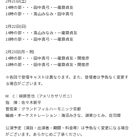
2月21日(土)
14時の部・・・田中真弓・一龍齋貞友
18時の部・・・高山みなみ・田中真弓
2月22日(日)
14時の部・・・高山みなみ・一龍齋貞友
18時の部・・・田中真弓・一龍齋貞友
2月23日(月・祝)
14時の部・・・田中真弓・一龍齋貞友・関俊彦
18時の部・・・田中真弓・一龍齋貞友・関俊彦
※各回で登壇キャストは異なります。また、登壇者は予告なく変更す
る場合がございます。
M C：柳原哲也（アメリカザリガニ）
指 揮：佐々木新平
管弦楽：グランドフィルハーモニック京都
編曲・オーケストレーション：海沼みきな、湖東ひとみ、庄司燦
公演予定（演目・出演者・期間・料金等）は予告なく変更になる場合
がございます。あらかじめご了承ください。