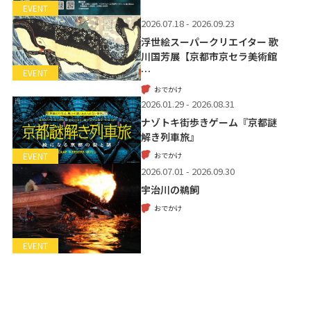
EVENT
2026.07.18 - 2026.09.23
浮世絵スーパークリエイター 歌
川国芳展【京都市京セラ美術館
…
EVENT
おでかけ
2026.01.29 - 2026.08.31
ナゾトキ街歩きゲーム『京都謎
解き列車旅』
おでかけ
EVENT
2026.07.01 - 2026.09.30
宇治川の鵜飼
おでかけ
EVENT