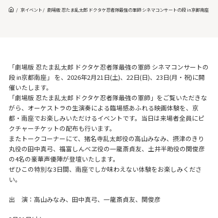
京イベント
劇場版 忍たま乱太郎 ドクタケ忍者隊最強の軍師 シネマコンサートの段 in京都南座
「劇場版 忍たま乱太郎 ドクタケ忍者隊最強の軍師 シネマコンサートの
段 in京都南座」 を、2026年2月21日(土)、22日(日)、23日(月・祝)に開
催いたします。
「劇場版 忍たま乱太郎 ドクタケ忍者隊最強の軍師」をご覧いただきな
がら、オーケストラの生演奏による臨場感あふれる映画体験を、京
都・南座でお楽しみいただけるイベントです。当日は来場者全員にピ
クチャーチケットの配布も行います。
またトークコーナーにて、猪名寺乱太郎役の高山みなみ、摂津のきり
丸役の田中真弓、福富しんべヱ役の一龍斎貞友、土井半助役の関俊彦
の4名の豪華声優陣が登壇いたします。
ぜひこの特別な3日間、南座でしか味わえない体験をお楽しみくださ
い。
出 演：高山みなみ、田中真弓、一龍斎貞友、関俊彦