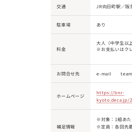
交通
JR向日町駅／阪
駐車場
あり
大人（中学生以上）
料金
※お支払いはク
お問合せ先
e-mail team
https://bnr-
ホームページ
kyoto.deca.
※対象：1組あた
補足情報
※定員：各回先