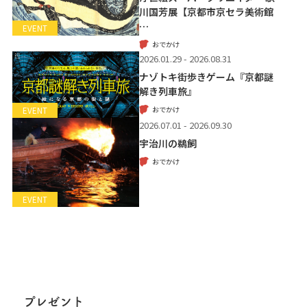
川国芳展【京都市京セラ美術館
…
EVENT
おでかけ
2026.01.29 - 2026.08.31
ナゾトキ街歩きゲーム『京都謎
解き列車旅』
おでかけ
EVENT
2026.07.01 - 2026.09.30
宇治川の鵜飼
おでかけ
EVENT
プレゼント