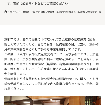
す。事前に公式サイトなどでご確認ください。
京イベント
無鄰菴 「匠＠文化財」連携事業 京の文化財を支える「匠の技」連続実演会 第一
京都市では、悠久の歴史の中で培われてきた京都の伝統産業に触れ、
親しんでいただくため、春分の日を「伝統産業の日」と定め、2月～3
月の集中期間を中心として多彩な事業を展開しています。
この度、（公財）京都伝統産業交流センター及び京都市では、伝統産
業に関する市民及び観光客等の興味と理解を深めることを目的に、京
都の歴史が息づく文化財施設（無鄰菴、岩倉具視幽棲旧宅及び旧三井
家下鴨別邸）において、伝統産業の職人さんによる「匠の技」の実演
会を開催します。
伝統産業と密接な関わりを持つ歴史的な建造物の中で、職人さんと京
都の伝統産業についてお話しができる貴重な機会ですので、是非、御
来場ください。