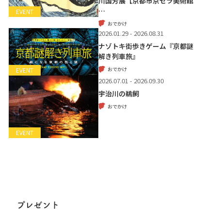
川国芳展【京都市京セラ美術館
…
EVENT
おでかけ
2026.01.29 - 2026.08.31
ナゾトキ街歩きゲーム『京都謎
解き列車旅』
おでかけ
EVENT
2026.07.01 - 2026.09.30
宇治川の鵜飼
おでかけ
EVENT
プレゼント