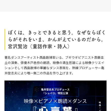
ぼくは、きっとできると思う。なぜならぼく
らがそれをいま、かんがえているのだから。
宮沢賢治（童話作家・詩人）
著名ダンスアーティスト西島数博率いる、ブギウギピアニスト斎藤圭
土の演奏、俳優木戸邑弥の朗読、映像の酒生哲雄による映像クリエイ
ションそして西島数博の華麗なダンス表現を、熟練プロデューサー亀
井登志夫により唯一無二の作品を作り上げます。