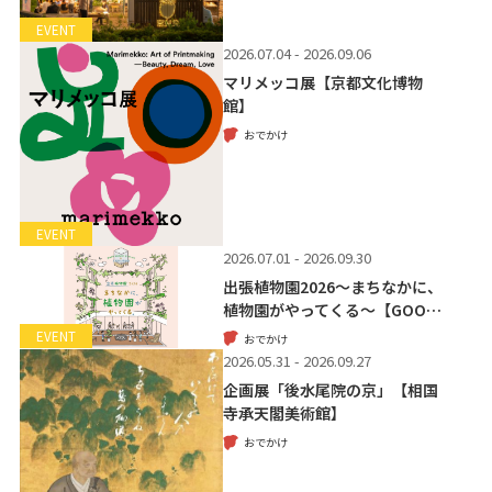
EVENT
2026.07.04 - 2026.09.06
マリメッコ展【京都文化博物
館】
おでかけ
EVENT
2026.07.01 - 2026.09.30
出張植物園2026～まちなかに、
植物園がやってくる～【GOO…
EVENT
おでかけ
2026.05.31 - 2026.09.27
企画展「後水尾院の京」【相国
寺承天閣美術館】
おでかけ