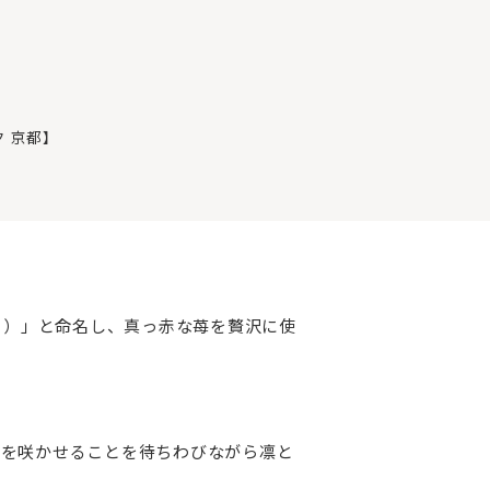
 京都】
ばき）」と命名し、真っ赤な苺を贅沢に使
花を咲かせることを待ちわびながら凛と