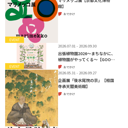
マリメッコ展【京都文化博物
館】
おでかけ
EVENT
2026.07.01 - 2026.09.30
出張植物園2026～まちなかに、
植物園がやってくる～【GOO…
EVENT
おでかけ
2026.05.31 - 2026.09.27
企画展「後水尾院の京」【相国
寺承天閣美術館】
おでかけ