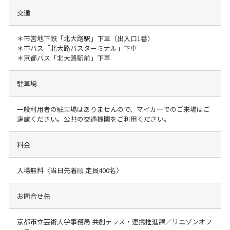
交通
＊市営地下鉄「北大路駅」下車（出入口1番）
＊市バス「北大路バスターミナル」下車
＊京都バス「北大路駅前」下車
駐車場
一般利用者の駐車場はありませんので、マイカ―でのご来場はご
遠慮ください。公共の交通機関をご利用ください。
料金
入場無料〈当日先着順 定員400名〉
お問合せ先
京都市立芸術大学事務局 共創テラス・連携推進課／リエゾンオフ