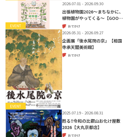
2026.07.01 - 2026.09.30
出張植物園2026～まちなかに、
植物園がやってくる～【GOO…
EVENT
おでかけ
2026.05.31 - 2026.09.27
企画展「後水尾院の京」【相国
寺承天閣美術館】
おでかけ
EVENT
2025.07.19 - 2026.08.31
甦る‼令和の比叡山お化け屋敷
2026【大丸京都店】
おでかけ