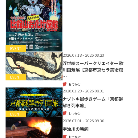
EVENT
2026.07.18 - 2026.09.23
浮世絵スーパークリエイター 歌
川国芳展【京都市京セラ美術館
…
EVENT
おでかけ
2026.01.29 - 2026.08.31
ナゾトキ街歩きゲーム『京都謎
解き列車旅』
おでかけ
EVENT
2026.07.01 - 2026.09.30
宇治川の鵜飼
おでかけ