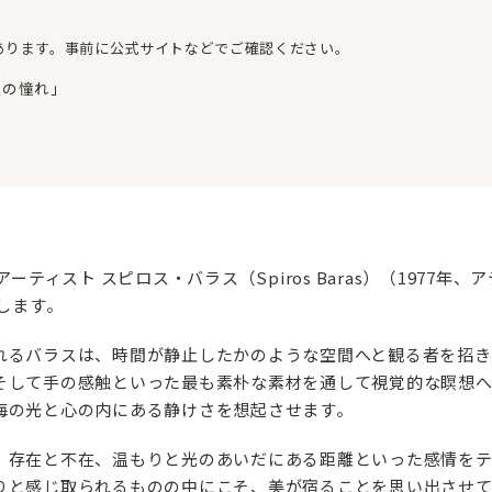
あります。事前に公式サイトなどでご確認ください。
夏への憧れ」
ティスト スピロス・バラス（Spiros Baras）（1977年、アテ
します。
れるバラスは、時間が静止したかのような空間へと観る者を招き
そして手の感触といった最も素朴な素材を通して視覚的な瞑想へ
海の光と心の内にある静けさを想起させます。
、存在と不在、温もりと光のあいだにある距離といった感情をテ
りと感じ取られるものの中にこそ、美が宿ることを思い出させて