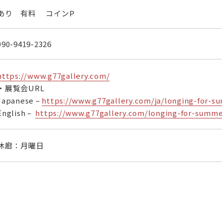
あり 有料 コインP
090-9419-2326
https://www.g77gallery.com/
・展覧会URL
Japanese –
https://www.g77gallery.com/ja/longing-for-s
English –
https://www.g77gallery.com/longing-for-summ
休廊：月曜日