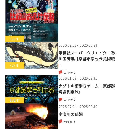
EVENT
2026.07.18 - 2026.09.23
浮世絵スーパークリエイター 歌
川国芳展【京都市京セラ美術館
…
EVENT
おでかけ
2026.01.29 - 2026.08.31
ナゾトキ街歩きゲーム『京都謎
解き列車旅』
おでかけ
EVENT
2026.07.01 - 2026.09.30
宇治川の鵜飼
おでかけ