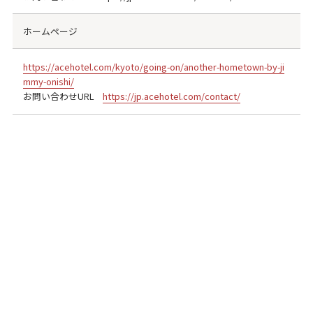
ホームページ
https://acehotel.com/kyoto/going-on/another-hometown-by-ji
mmy-onishi/
お問い合わせURL
https://jp.acehotel.com/contact/