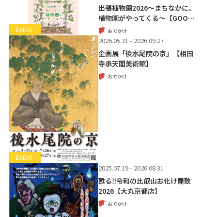
出張植物園2026～まちなかに、
植物園がやってくる～【GOO…
EVENT
おでかけ
2026.05.31 - 2026.09.27
企画展「後水尾院の京」【相国
寺承天閣美術館】
おでかけ
EVENT
2025.07.19 - 2026.08.31
甦る‼令和の比叡山お化け屋敷
2026【大丸京都店】
おでかけ