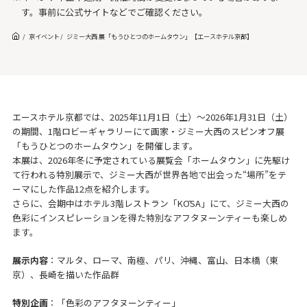
す。事前に公式サイトなどでご確認ください。
京イベント
ジミー大西 展「もうひとつのホームタウン」【エースホテル京都】
エースホテル京都では、2025年11月1日（土）～2026年1月31日（土）
の期間、1階ロビーギャラリーにて画家・ジミー大西のスピンオフ展
「もうひとつのホームタウン」を開催します。
本展は、2026年冬に予定されている展覧会「ホームタウン」に先駆け
て行われる特別展示で、ジミー大西が世界各地で出会った“場所”をテ
ーマにした作品12点を紹介します。
さらに、会期中はホテル3階レストラン「KŌSA」にて、ジミー大西の
色彩にインスピレーションを得た特別なアフタヌーンティーも楽しめ
ます。
展示内容
：マルタ、ローマ、南極、パリ、沖縄、富山、日本橋（東
京）、長崎を描いた作品群
特別企画
：「色彩のアフタヌーンティー」