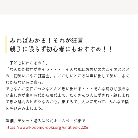
みればわかる！それが狂言
親子に限らず初心者にもおすすめ！！
「子どもにわかるの？」
「なんだか敷居が高そう・・・」そんな風にお思いの方こそオススメ
の「初笑いおやこ狂言会」。おかしいところは声に出して笑い、よく
わからない時は寝る。
でもなんか面白かったなとふと思い出せる・・・そんな肩ひじ張らな
い楽しさが室町時代から現代まで、たくさんの人に愛され・親しまれ
てきた魅力のヒミツなのかも。まずみて、大いに笑って、みんなで福
を呼び込みましょう。
詳細、チケット購入は公式ホームページまで
https://www.kodomo-doki.org/untitled-c225r