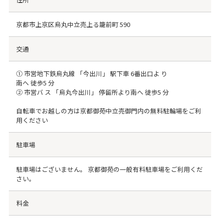
京都市上京区烏丸中立売上る籠前町 590
交通
① 市営地下鉄烏丸線 「今出川」 駅下車 6番出口よ り
南へ 徒歩5 分
② 市営バ ス 「烏丸今出川」 停留所より南へ 徒歩5 分
自転車でお越しの方は京都御苑中立売御門内の無料駐輪場をご利
用ください
駐車場
駐車場はございません。 京都御苑の一般有料駐車場をご利用くだ
さい。
料金