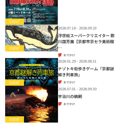
EVENT
2026.07.18 - 2026.09.23
浮世絵スーパークリエイター 歌
川国芳展【京都市京セラ美術館
…
EVENT
おでかけ
2026.01.29 - 2026.08.31
ナゾトキ街歩きゲーム『京都謎
解き列車旅』
おでかけ
EVENT
2026.07.01 - 2026.09.30
宇治川の鵜飼
おでかけ
EVENT