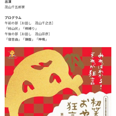
出演
茂山千五郎家
プログラム
午前の部［お話し 茂山千之丞］
「柿山伏」「棒縛り」
午後の部［お話し 茂山宗彦］
「寝音曲」「鎌腹」「神鳴」