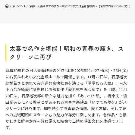
京イベント
京都・太秦キネマのまち〜昭和30年代の日活青春映画〜【京都市右京ふれあい文化会
太秦で名作を堪能！昭和の青春の輝き、ス
クリーンに再び
昭和30年代の日活青春映画の名作4本を2025年11月27日(木)・28日(金)
に右京ふれあい文化会館ホールで開催します。11月27日は、石原裕次
郎が若さと勇気で突き進む豪快社員を演じる『堂堂たる人生』、吉永
小百合が純愛に身を投じる感動作『愛と死をみつめて』を上映。11月
28日は、石原裕次郎の新たな魅力を描く『あいつと私』、橋幸夫・浜
田光夫らによる希望と夢あふれる青春音楽映画『いつでも夢を』がス
クリーンに甦ります。胸を熱くする青春の情熱、愛と友情、そして夢
への挑戦――昭和のスターたちの魅力が存分に楽しめます。各作品とも懐
かしさと鮮やかさを兼ね備えた映像で当時の映画文化を体感できま
す。