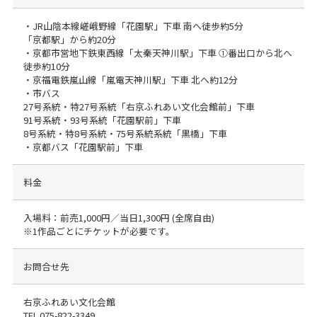
・JR山陰本線嵯峨野線「花園駅」下車 南へ徒歩約5分
「京都駅」から約20分
・京都市営地下鉄東西線「太秦天神川駅」下車 ①番出口から北へ
徒歩約10分
・京福電鉄嵐山線「嵐電天神川駅」下車 北へ約12分
・市バス
27号系統・特27号系統「右京ふれあい文化会館前」下車
91号系統・93号系統「花園駅前」下車
8号系統・特8号系統・75号系統系統「黒橋」下車
・京都バス「花園駅前」下車
料金
入場料：前売1,000円／当日1,300円 (全席自由)
※1作品ごとにチケットが必要です。
お問合せ先
右京ふれあい文化会館
TEL
075-822-3349