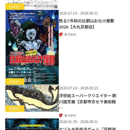
EVENT
2025.07.19 - 2026.08.31
甦る‼令和の比叡山お化け屋敷
2026【大丸京都店】
おでかけ
EVENT
2026.07.18 - 2026.09.23
浮世絵スーパークリエイター 歌
川国芳展【京都市京セラ美術館
…
EVENT
おでかけ
2026.01.29 - 2026.08.31
ナゾトキ街歩きゲーム『京都謎