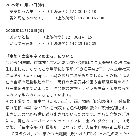
2025年11月27日(木)
「堂堂たる人生」……（上映時間）12：30-14：10
「愛と死をみつめて」……（上映時間）14：30-16：30
2025年11月28日(金)
「あいつと私」……（上映時間）12：30-14：15
「いつでも夢を」……（上映時間）14：35-16：05
「京都・太秦キネマのまち」について
今から24年前、京都市右京ふれあい文化会館はここ太秦安井の地に誕
生しました。かつてこの場所には昭和7年から平成2年まで株式会社東
洋現像所（現・Imagica Lab.)の京都工場がありました。その敷地は現
在の会館の建物敷地のほか、南側の太秦安井公園や会館駐車場のあた
り一帯を占めていました。当会館の建物デザインも右京・太秦ならで
はのフィルムのかたちをしています。
その工場では、羅生門（昭和25年）、雨月物語（昭和28年）、残菊物
語（昭和30年）など日本を代表する名作映画の数々が現像処理され、
まさにこの地から世に送り出されていったのです。さらに会館の近辺
には、現在のスーパーマーケットライフに「宝プロダクション」（そ
の後、「日本京映プロ撮影所」となる）が、大日本印刷京都工場には
「JOスタジオ」が、また立石電機（現・オムロン）旧本社のあったと