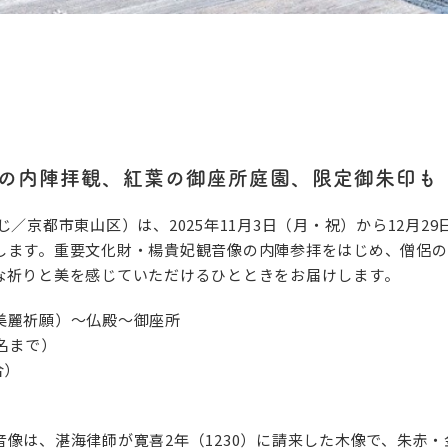
像の内陣拝観、紅葉の御座所庭園、限定御朱印も
／京都市東山区）は、2025年11月3日（月・祝）から12月2
します。重要文化財・楊貴妃観音像の内陣参拝をはじめ、僧侶の
な祈りと美を感じていただけるひとときをお届けします。
美麗祈願）〜仏殿〜御座所
名まで）
合）
像は、湛海律師が寛喜2年（1230）に請来した木像で、朱赤・