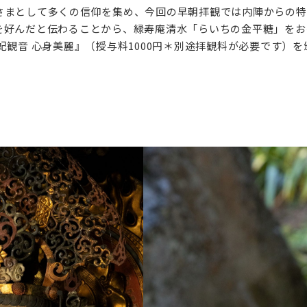
さまとして多くの信仰を集め、今回の早朝拝観では内陣からの特
を好んだと伝わることから、緑寿庵清水「らいちの金平糖」をお
妃観音 心身美麗』（授与料1000円＊別途拝観料が必要です）