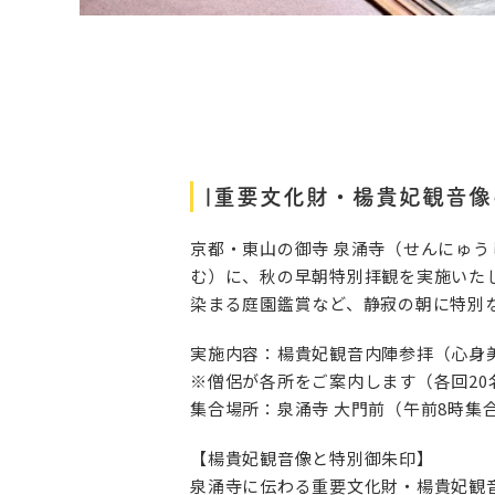
|重要文化財・楊貴妃観音
京都・東山の御寺 泉涌寺（せんにゅうじ
む）に、秋の早朝特別拝観を実施いた
染まる庭園鑑賞など、静寂の朝に特別
実施内容：楊貴妃観音内陣参拝（心身
※僧侶が各所をご案内します（各回20
集合場所：泉涌寺 大門前（午前8時集
【楊貴妃観音像と特別御朱印】
泉涌寺に伝わる重要文化財・楊貴妃観音