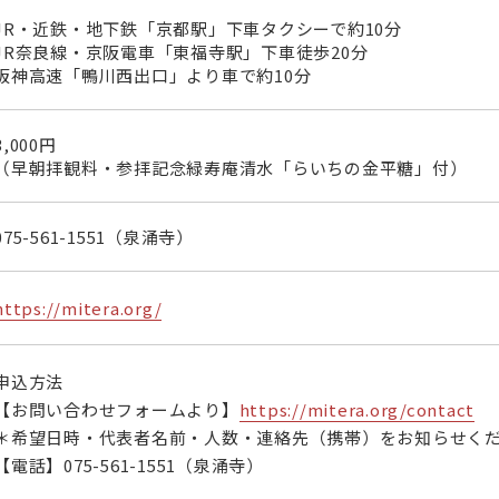
JR・近鉄・地下鉄「京都駅」下車タクシーで約10分
JR奈良線・京阪電車「東福寺駅」下車徒歩20分
阪神高速「鴨川西出口」より車で約10分
3,000円
（早朝拝観料・参拝記念緑寿庵清水「らいちの金平糖」付）
075-561-1551
（泉涌寺）
https://mitera.org/
申込方法
【お問い合わせフォームより】
https://mitera.org/contact
＊希望日時・代表者名前・人数・連絡先（携帯）をお知らせく
【電話】075-561-1551（泉涌寺）