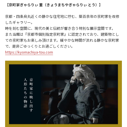
【京町家ぎゃらりぃ 董（きょうまちやぎゃらりぃ とう）】
京都・四条烏丸近くの静かな住宅地に佇む、築百余年の京町家を改修
したギャラリー。
時を刻む空間に、現代の美と伝統が響き合う特別な展示空間です。
また当館は『京都市個別指定京町家』に認定されており、建築物とし
ての京町家もお楽しみ頂けます。緩やかな時間が流れる静かな京町家
で、是非ごゆっくりとお過ごしください。
https://kyomachiya-tou.com