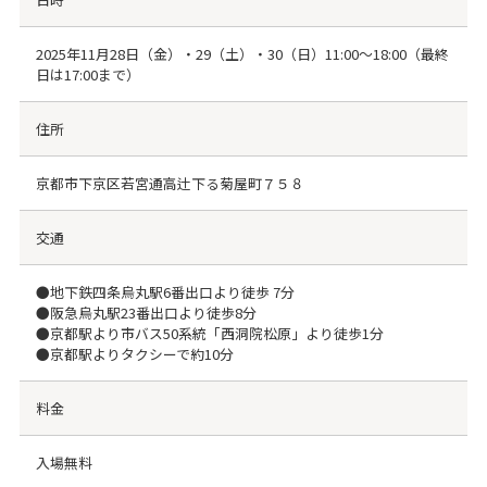
2025年11月28日（金）・29（土）・30（日）11:00〜18:00（最終
日は17:00まで）
住所
京都市下京区若宮通高辻下る菊屋町７５８
交通
●地下鉄四条烏丸駅6番出口より徒歩 7分
●阪急烏丸駅23番出口より徒歩8分
●京都駅より市バス50系統「西洞院松原」より徒歩1分
●京都駅よりタクシーで約10分
料金
入場無料