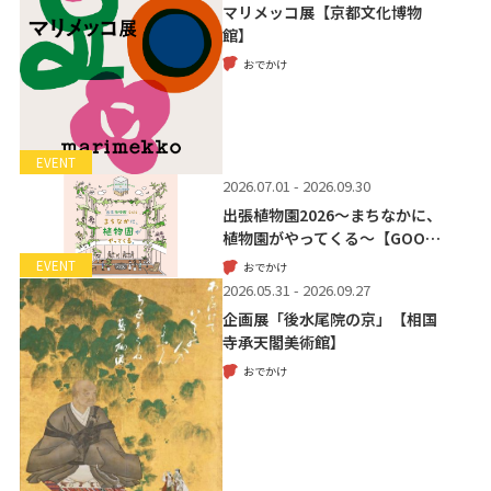
マリメッコ展【京都文化博物
館】
おでかけ
EVENT
2026.07.01 - 2026.09.30
出張植物園2026～まちなかに、
植物園がやってくる～【GOO…
EVENT
おでかけ
2026.05.31 - 2026.09.27
企画展「後水尾院の京」【相国
寺承天閣美術館】
おでかけ