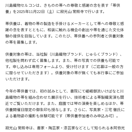
川島織物セルコンは、きものの帯への尊敬と感謝の念を表す「帯供
養」を2025年11月22日（土）に寂光山 常照寺で行います。
帯供養は、着物の帯の製造を手掛けるメーカーとして帯への尊敬と感
謝の念を表すとともに、和装に触れる機会の創出や帯を通じた文化体
験の提供を目指しています。このたび、帯供養への参列者と供養対象
の帯を募集します。
供養対象の帯は、当社製（川島織物ブランド、じゅらくブランド）、
他社製を問わず広く募集します。また、帯の写真での供養も可能で
す。申し込みは専用フォームより、受け付けます（ご応募は一般の方
に限らせていただきます）。供養対象の帯が無くても本行事にご参加
いただけます。
今年の帯供養では、初の試みとして、書院にて嵯峨御流いけばなと川
島織物の帯を組み合わせた展示を行い、技術者による帯製織実演も間
近でご覧いただけます。また、庭園では琴の演奏を楽しめるほか、帯
供養開催日限定の御朱印も授与します。さらに、写真家・三宅 徹氏に
よる着物姿の撮影も体験可能です（帯供養参加者のみ申込み可）。
寂光山 常照寺は、書家・陶芸家・漆芸家などとして知られる本阿弥光