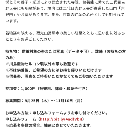
悦とその養子・光瑳により建立された寺院。諸芸能に秀でた二代目吉
野太夫にも所縁があり、境内には二代目吉野太夫が寄進した山門「吉
野門」やお墓があります。また、京都の紅葉の名所としても知られて
います。
着物姿の映える、寂光山常照寺の美しい紅葉とともに思い出に残るひ
とときをお過ごしください。
持ち物： 供養対象の帯または写真（データ不可）、数珠（お持ちの方
のみ）
※川島織物セルコン製以外の帯も歓迎です
※帯は供養後、ご希望の方にはお持ち帰りいただけます
※供養帯、写真をご持参いただかなくてもご参加いただけます
参加費：1,000円（拝観料、抹茶・和菓子付き）
募集期間：9月25日（木）～ 11月10日（月）
お申込み方法：申し込みフォームよりお申し付けください。
申し込みフォーム（
http://bit.ly/4ndfVbH
）
※応募者多数の場合、抽選とさせていただきます。