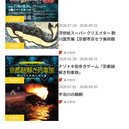
EVENT
2026.07.18 - 2026.09.23
浮世絵スーパークリエイター 歌
川国芳展【京都市京セラ美術館
…
EVENT
おでかけ
2026.01.29 - 2026.08.31
ナゾトキ街歩きゲーム『京都謎
解き列車旅』
おでかけ
EVENT
2026.07.01 - 2026.09.30
宇治川の鵜飼
おでかけ
EVENT