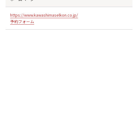
https://www.kawashimaselkon.co.jp/
予約フォーム