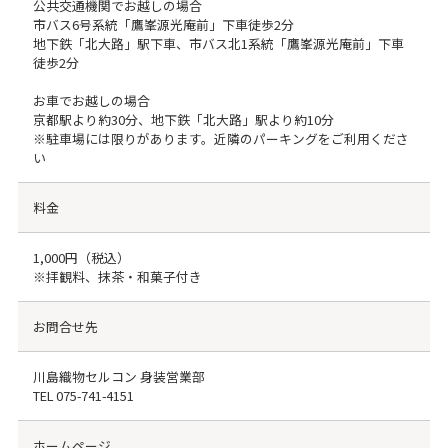
公共交通機関でお越しの場合
市バス6号系統「鷹峯源光庵前」下車徒歩2分
地下鉄「北大路」駅下車、市バス北1系統「鷹峯源光庵前」下車
徒歩2分
お車でお越しの場合
京都駅より約30分、地下鉄「北大路」駅より約10分
※駐車場には限りがあります。近隣のパーキングをご利用くださ
い
料金
1,000円（税込）
※拝観料、抹茶・和菓子付き
お問合せ先
川島織物セルコン 身装営業部
TEL
075-741-4151
ホームページ