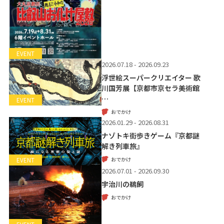
EVENT
2026.07.18 - 2026.09.23
浮世絵スーパークリエイター 歌
川国芳展【京都市京セラ美術館
…
EVENT
おでかけ
2026.01.29 - 2026.08.31
ナゾトキ街歩きゲーム『京都謎
解き列車旅』
おでかけ
EVENT
2026.07.01 - 2026.09.30
宇治川の鵜飼
おでかけ