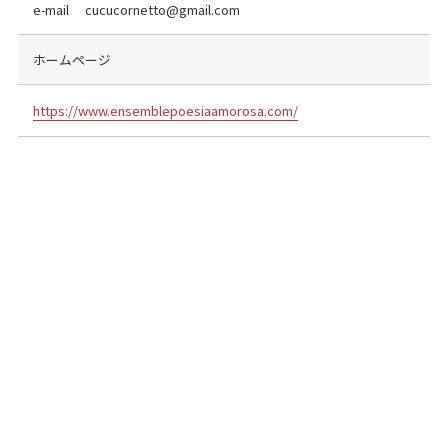
e-mail cucucornetto@gmail.com
ホームページ
https://www.ensemblepoesiaamorosa.com/