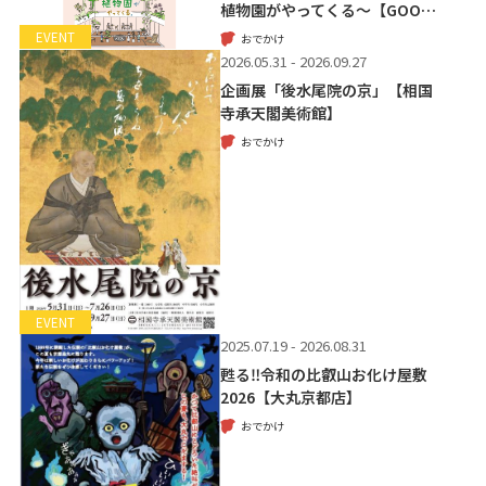
植物園がやってくる～【GOO…
EVENT
おでかけ
2026.05.31 - 2026.09.27
企画展「後水尾院の京」【相国
寺承天閣美術館】
おでかけ
EVENT
2025.07.19 - 2026.08.31
甦る‼令和の比叡山お化け屋敷
2026【大丸京都店】
おでかけ