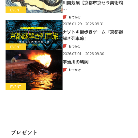
川国芳展【京都市京セラ美術館
…
EVENT
おでかけ
2026.01.29 - 2026.08.31
ナゾトキ街歩きゲーム『京都謎
解き列車旅』
おでかけ
EVENT
2026.07.01 - 2026.09.30
宇治川の鵜飼
おでかけ
EVENT
プレゼント