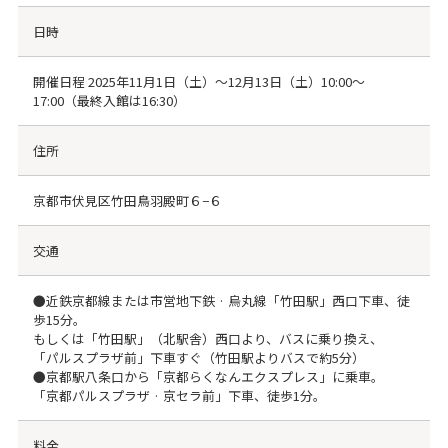
日時
開催日程 2025年11月1日（土）～12月13日（土）10:00～
17:00（最終入館は16:30）
住所
京都市伏見区竹田鳥羽殿町６−６
交通
●近鉄京都線または市営地下鉄 · 烏丸線「竹田駅」西口下車、徒
歩15分。
もしくは「竹田駅」（北駅舎）西口より、バスに乗り換え、
「パルスプラザ前」下車すぐ（竹田駅よりバスで約5分）
●京都駅八条口から「京都らくなんエクスプレス」に乗車。
「京都パルスプラザ · 京セラ前」下車、徒歩1分。
料金