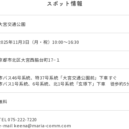
スポット情報
大宮交通公園
2025年11月3日（月・祝）10:00～16:30
京都市北区大宮西脇台町17−１
市バス46号系統、特37号系統「大宮交通公園前」下車すぐ
市バス1号系統、6号系統、北1号系統「玄琢下」下車 徒歩約5
無料
TEL
075-222-7220
e-mail keena@maria-comm.com