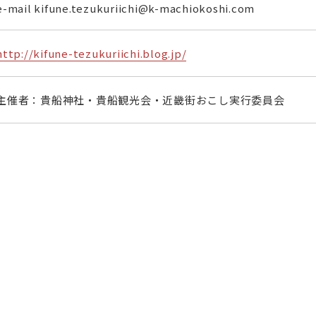
e-mail kifune.tezukuriichi@k-machiokoshi.com
http://kifune-tezukuriichi.blog.jp/
主催者：貴船神社・貴船観光会・近畿街おこし実行委員会