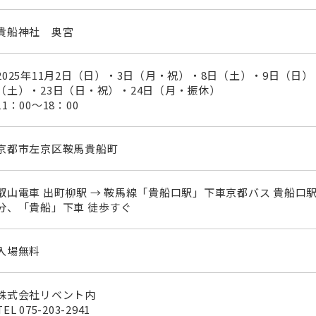
貴船神社 奥宮
2025年11月2日（日）・3日（月・祝）・8日（土）・9日（日）
（土）・23日（日・祝）・24日（月・振休）
11：00～18：00
京都市左京区鞍馬貴船町
叡山電車 出町柳駅 → 鞍馬線「貴船口駅」下車京都バス 貴船口
分、「貴船」下車 徒歩すぐ
入場無料
株式会社リベント内
TEL
075-203-2941