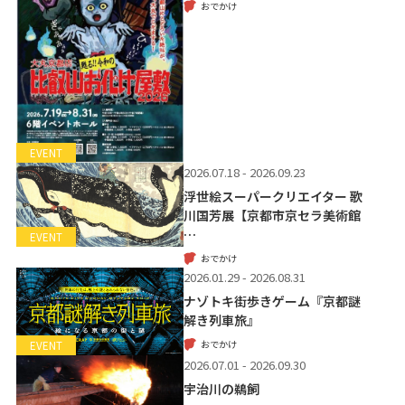
おでかけ
EVENT
2026.07.18 - 2026.09.23
浮世絵スーパークリエイター 歌
川国芳展【京都市京セラ美術館
…
EVENT
おでかけ
2026.01.29 - 2026.08.31
ナゾトキ街歩きゲーム『京都謎
解き列車旅』
おでかけ
EVENT
2026.07.01 - 2026.09.30
宇治川の鵜飼