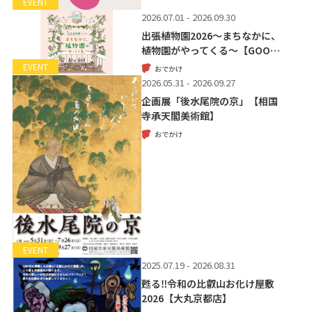
EVENT
2026.07.01 - 2026.09.30
出張植物園2026～まちなかに、
植物園がやってくる～【GOO…
EVENT
おでかけ
2026.05.31 - 2026.09.27
企画展「後水尾院の京」【相国
寺承天閣美術館】
おでかけ
EVENT
2025.07.19 - 2026.08.31
甦る‼令和の比叡山お化け屋敷
2026【大丸京都店】