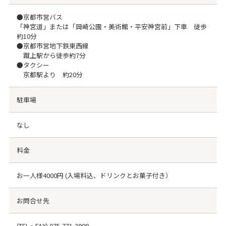
●京都市営バス
「神宮道」または「岡崎公園・美術館・平安神宮前」下車 徒歩
約10分
●京都市営地下鉄東西線
蹴上駅から徒歩約7分
●タクシー
京都駅より 約20分
駐車場
なし
料金
お一人様4000円 (入場料込、ドリンクとお菓子付き）
お問合せ先
(TEL・FAX)
075-771-3909