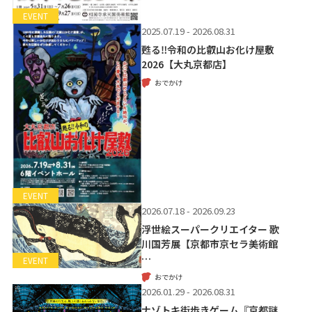
EVENT
2025.07.19 - 2026.08.31
甦る‼令和の比叡山お化け屋敷
2026【大丸京都店】
おでかけ
EVENT
2026.07.18 - 2026.09.23
浮世絵スーパークリエイター 歌
川国芳展【京都市京セラ美術館
…
EVENT
おでかけ
2026.01.29 - 2026.08.31
ナゾトキ街歩きゲーム『京都謎