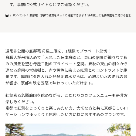
す。事前に公式サイトなどでご確認ください。
京イベント
無鄰菴 京都で紅葉をゆっくり堪能できます！ 秋の東山と名勝庭園を二階から望むプライ
通常非公開の無鄰菴 母屋二階を、1組様でプラベート貸切！
庭職人が丹精込めて手入れした日本庭園と、東山の借景が織りなす秋
のの風景を望む母屋二階のプライベート空間。錦秋の東山の樹々から
連なる庭園の常緑樹と、赤や黄色に染まる紅葉とのコントラストは絶
景です。庭園に引き入れた琵琶湖疏水からは、心地よい水の流れの音
が響き、京都の秋を五感で味わっていただけます。
紅葉彩る名勝庭園を眺めながら、こだわりのカフェメニューも是非お
楽しみください。
京都で紅葉をじっくりと楽しみたい方、大切な方と共に京都らしいロ
ケーションでゆっくりと休憩したい方に特におすすめのプランです。