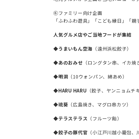
⑥ファミリー向け企画
「ふわふわ遊具」「こども縁日」「親
人気グルメ店やご当地フードが集結
◆うまいもん空海
（遠州浜松餃子）
◆あのおみせ
（ロングタン串、イカ焼
◆明洞
（10ウォンパン、綿あめ）
◆HARU HARU
（餃子、ヤンニョムチ
◆琉葵
（広島焼き、マグロ串カツ）
◆テラステラス
（フルーツ飴）
◆餃子の豚代官
（小江戸川越小籠包、