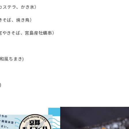
カステラ、かき氷）
きそば、焼き鳥）
宮やきそば、宮島産牡蠣串）
和風ちまき)
)