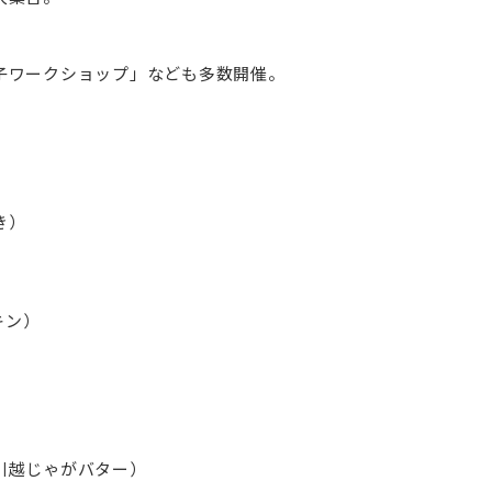
子ワークショップ」なども多数開催。
き）
キン）
川越じゃがバター）