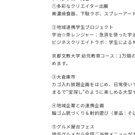
①多彩なクリエイター出展
美濃焼食器、下駄ラボ、スプレーアー
②地域連携学生プロジェクト
宇治☆茶レンジャー：急須を使った宇
ビジネスクリエイトラボ：学生による
京都文教大学 幼児教育コース：1万
めます。
③大倉庫市
カゴ入れ放題企画をはじめ、日常使いで
まるで“宝探し”のように楽しめる大型
④地域企業との連携企画
輪ゴム銃づくり＆射的遊び（景品：そ
⑤グルメ屋台フェス
地元グルメから全国ご当地メニューが