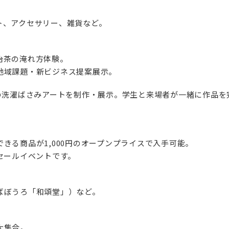
ト、アクセサリー、雑貨など。
治茶の淹れ方体験。
地域課題・新ビジネス提案展示。
個の洗濯ばさみアートを制作・展示。学生と来場者が一緒に作品を
きる商品が1,000円のオープンプライスで入手可能。
セールイベントです。
ばぼうろ「和頌堂」）など。
大集合。