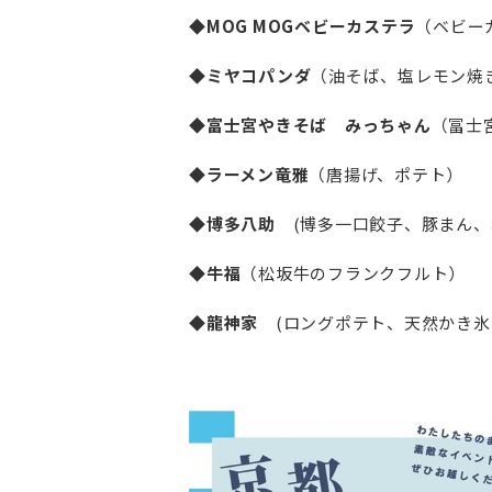
◆MOG MOGベビーカステラ
（ベビー
◆ミヤコパンダ
（油そば、塩レモン焼
◆富士宮やきそば みっちゃん
（冨士
◆ラーメン竜雅
（唐揚げ、ポテト）
◆博多八助
(博多一口餃子、豚まん、
◆牛福
（松坂牛のフランクフルト）
◆龍神家
(ロングポテト、天然かき氷