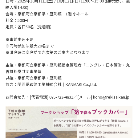
日時：2025年10月11日(土) / 10月12日(日) 11:00～15:00 (随時受付、最
終入場14:30)
会場：京都府立京都学・歴彩館 1階 小ホール
料金：500円
定員：各日50名（先着順）
※事前申込不要
※同時参加は最大20名まで
※満席時は空席ができ次第のご案内となります
主催：京都府立京都学・歴彩館指定管理者「コングレ・日本管財・丸
善雄松堂共同事業体」
共催：京都府立京都学・歴彩館
協力：関西巻取箔工業株式会社｜KANMAKI Co.,Ltd.
お問合せ先：[代表電話] 075-723-4831／[メール] koho@rekisaikan.jp