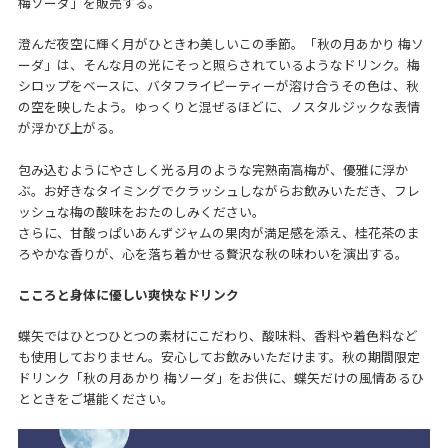
梅ソーダ」を販売する。
澄んだ夜空に輝く月がひときわ美しいこの季節。「秋の月あかり 梅ソ
ーダ」は、そんな月の光にそっと照らされているようなドリンク。梅
シロップをベースに、バタフライピーティーが溶け合うその色は、秋
の空を映したよう。ゆっくりと混ぜるほどに、ノスタルジックな表情
が浮かび上がる。
包み込むようにやさしく光る月のような完熟南高梅が、優雅に浮か
ぶ。お好きなタイミングでクラッシュしながらお飲みいただき、フレ
ッシュな梅の酸味をおたのしみください。
さらに、甘酸っぱいあんずジャムの果肉が満足感を添え、桂花茶のま
ろやかな香りが、心を落ち着かせる贅沢な秋の味わいを演出する。
こころと身体に優しい爽快なドリンク
蝶矢ではひとつひとつの素材にこだわり、酸味料、香料や着色料など
も使用しておりません。安心してお飲みいただけます。秋の期間限定
ドリンク「秋の月あかり 梅ソーダ」をお供に、蝶矢だけの風情あるひ
とときをご堪能ください。