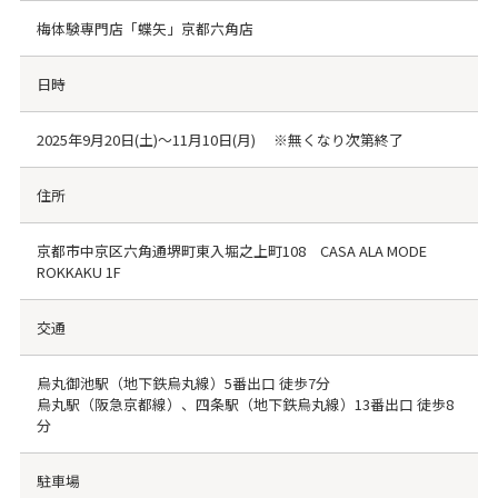
梅体験専門店「蝶矢」京都六角店
日時
2025年9月20日(土)～11月10日(月) ※無くなり次第終了
住所
京都市中京区六角通堺町東入堀之上町108 CASA ALA MODE
ROKKAKU 1F
交通
烏丸御池駅（地下鉄烏丸線）5番出口 徒歩7分
烏丸駅（阪急京都線）、四条駅（地下鉄烏丸線）13番出口 徒歩8
分
駐車場