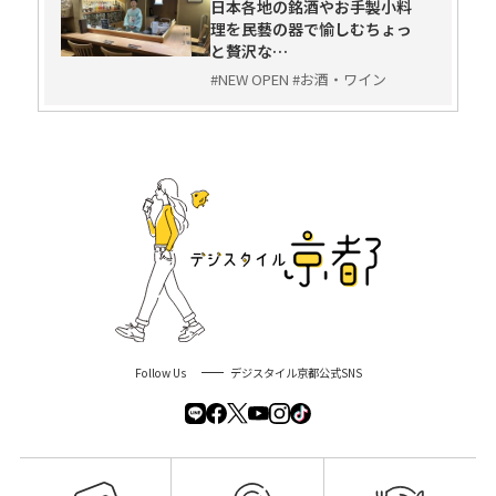
日本各地の銘酒やお手製小料
理を民藝の器で愉しむちょっ
と贅沢な…
#NEW OPEN #お酒・ワイン
Follow Us
デジスタイル京都公式SNS