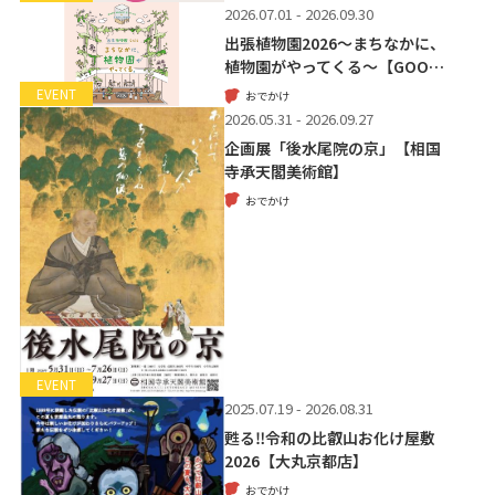
2026.07.01 - 2026.09.30
出張植物園2026～まちなかに、
植物園がやってくる～【GOO…
EVENT
おでかけ
2026.05.31 - 2026.09.27
企画展「後水尾院の京」【相国
寺承天閣美術館】
おでかけ
EVENT
2025.07.19 - 2026.08.31
甦る‼令和の比叡山お化け屋敷
2026【大丸京都店】
おでかけ