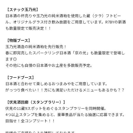
【スナック玉乃光】
日本酒の杯売りや玉乃光の純米酒粕を使用した蔵（クラ）フトビー
ル、オリジナルグラス付き飲み放題をご用意しています。R7BYの新酒
も数量限定で販売決定！！
【物販ブース】
玉乃光酒造の純米酒粕を先行販売！
春に即完売したスパークリング日本酒「京の光」も数量限定で登場し
ます◎
その他にも自慢の日本酒やお土産を多数販売予定。
【フードブース】
日本酒と合わせて楽しめるおつまみやをご用意しています。
がっつり食べたい！！方にも満足いただけるメニューもあるかも？？
【伏見酒回廊（スタンプラリー）】
伏見の11蔵9スポットをめぐるスタンプラリーを同時開催。
4つ以上スタンプを集めると、豪華景品が当たる抽選に応募できます。
目指せ！全コンプリート！！
皆様のご来場を心より雄町しております。