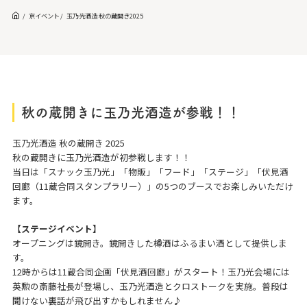
京イベント
玉乃光酒造 秋の蔵開き2025
秋の蔵開きに玉乃光酒造が参戦！！
玉乃光酒造 秋の蔵開き 2025
秋の蔵開きに玉乃光酒造が初参戦します！！
当日は「スナック玉乃光」「物販」「フード」「ステージ」「伏見酒
回廊（11蔵合同スタンプラリー）」の5つのブースでお楽しみいただけ
ます。
【ステージイベント】
オープニングは鏡開き。鏡開きした樽酒はふるまい酒として提供しま
す。
12時からは11蔵合同企画「伏見酒回廊」がスタート！玉乃光会場には
英勲の斎藤社長が登場し、玉乃光酒造とクロストークを実施。普段は
聞けない裏話が飛び出すかもしれません♪