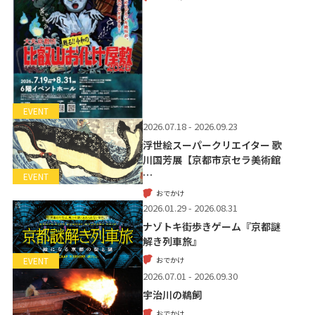
EVENT
2026.07.18 - 2026.09.23
浮世絵スーパークリエイター 歌
川国芳展【京都市京セラ美術館
…
EVENT
おでかけ
2026.01.29 - 2026.08.31
ナゾトキ街歩きゲーム『京都謎
解き列車旅』
おでかけ
EVENT
2026.07.01 - 2026.09.30
宇治川の鵜飼
おでかけ