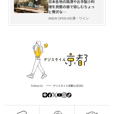
日本各地の銘酒やお手製小料
理を民藝の器で愉しむちょっ
と贅沢な…
#NEW OPEN #お酒・ワイン
Follow Us
デジスタイル京都公式SNS