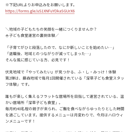
※下記URLよりお申込みをお願いします。
https://forms.gle/uS1XNFuYDkaSGUrX6
＼地域の子どもたちの笑顔を一緒につくりませんか？
🍚子ども食堂運営の裏側体験／
「子育てがひと段落したので、なにか新しいことを始めたい…」
「退職後、地域とのつながりが減ってしまった…」
そんな風に感じている方、必見です！
伏見地域で『やってみたい』が見つかる、ふ・し・みっけ！体験
第2弾は、藤森地域で毎月1回開催されている「深草子ども食堂スタッ
フ体験」です。
誰もが楽しく集えるフラットな居場所を目指して運営されている、温
かい居場所「深草子ども食堂」。
毎月約40名程の親子が来られ、ご飯を食べながらゆったりとした時間
を過ごしています。提供するメニューは月変わりで、今月はハロウィ
ンメニューです！