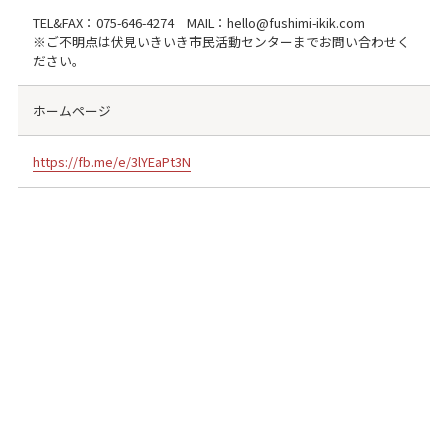
TEL&FAX：
075-646-4274
MAIL：hello@fushimi-ikik.com
※ご不明点は伏見いきいき市民活動センターまでお問い合わせく
ださい。
ホームページ
https://fb.me/e/3lYEaPt3N