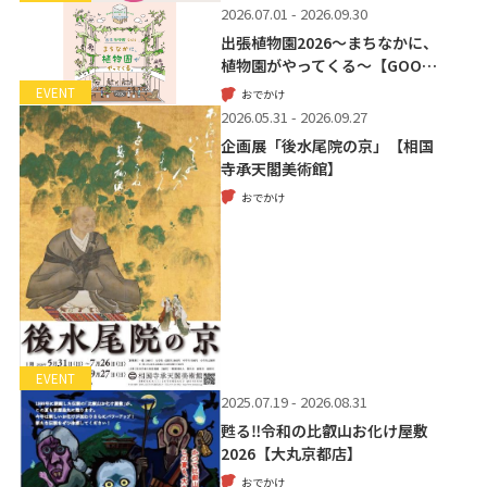
2026.07.01 - 2026.09.30
出張植物園2026～まちなかに、
植物園がやってくる～【GOO…
EVENT
おでかけ
2026.05.31 - 2026.09.27
企画展「後水尾院の京」【相国
寺承天閣美術館】
おでかけ
EVENT
2025.07.19 - 2026.08.31
甦る‼令和の比叡山お化け屋敷
2026【大丸京都店】
おでかけ