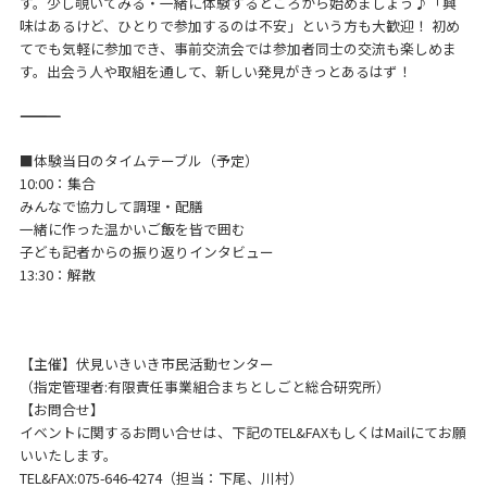
す。少し覗いてみる・一緒に体験するところから始めましょう♪「興
味はあるけど、ひとりで参加するのは不安」という方も大歓迎！ 初め
てでも気軽に参加でき、事前交流会では参加者同士の交流も楽しめま
す。出会う人や取組を通して、新しい発見がきっとあるはず！
――――――――――――――――――――
■体験当日のタイムテーブル（予定）
10:00：集合
みんなで協力して調理・配膳
一緒に作った温かいご飯を皆で囲む
子ども記者からの振り返りインタビュー
13:30：解散
【主催】伏見いきいき市民活動センター
（指定管理者:有限責任事業組合まちとしごと総合研究所）
【お問合せ】
イベントに関するお問い合せは、下記のTEL&FAXもしくはMailにてお願
いいたします。
TEL&FAX:075-646-4274（担当：下尾、川村）