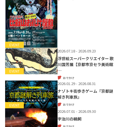
EVENT
2026.07.18 - 2026.09.23
浮世絵スーパークリエイター 歌
川国芳展【京都市京セラ美術館
…
EVENT
おでかけ
2026.01.29 - 2026.08.31
ナゾトキ街歩きゲーム『京都謎
解き列車旅』
おでかけ
EVENT
2026.07.01 - 2026.09.30
宇治川の鵜飼
おでかけ