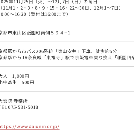
2025年11月25日（火）～12月7日（日）の毎日
（11月1・2・3・8・9・15・16・22～30日、12月1～7日）
10:00～16:30（受付は16:00まで）
京都市東山区祇園町南側５９４−１
京都駅から市バス206系統「東山安井」下車、徒歩約5分
京都駅からJR奈良線「東福寺」駅で京阪電車乗り換え「祇園四条
大人 1,000円
小中高生 500円
大雲院 寺務所
TEL
075-531-5018
https://www.daiunin.or.jp/