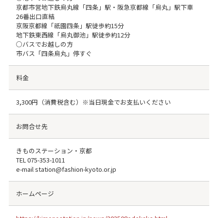
京都市営地下鉄烏丸線「四条」駅・阪急京都線「烏丸」駅下車
26番出口直結
京阪京都線「祇園四条」駅徒歩約15分
地下鉄東西線「烏丸御池」駅徒歩約12分
○バスでお越しの方
市バス「四条烏丸」停すぐ
料金
3,300円（消費税含む）※当日現金でお支払いください
お問合せ先
きものステーション・京都
TEL
075-353-1011
e-mail station@fashion-kyoto.or.jp
ホームページ