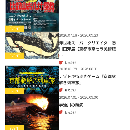
EVENT
2026.07.18 - 2026.09.23
浮世絵スーパークリエイター 歌
川国芳展【京都市京セラ美術館
…
EVENT
おでかけ
2026.01.29 - 2026.08.31
ナゾトキ街歩きゲーム『京都謎
解き列車旅』
おでかけ
EVENT
2026.07.01 - 2026.09.30
宇治川の鵜飼
おでかけ
EVENT