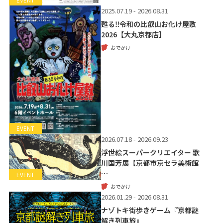
EVENT
2025.07.19 - 2026.08.31
甦る‼令和の比叡山お化け屋敷
2026【大丸京都店】
おでかけ
EVENT
2026.07.18 - 2026.09.23
浮世絵スーパークリエイター 歌
川国芳展【京都市京セラ美術館
…
EVENT
おでかけ
2026.01.29 - 2026.08.31
ナゾトキ街歩きゲーム『京都謎
解き列車旅』