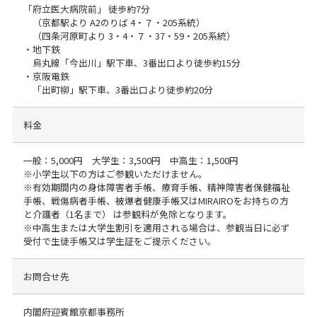
「府立医大病院前」 徒歩約7分
（京都駅より A2のりば 4・７・205系統）
（四条河原町より 3・4・７・37・59・205系統）
・地下鉄
烏丸線「今出川」駅下車、3番出口より徒歩約15分
・京阪電鉄
「出町柳」駅下車、3番出口より徒歩約20分
料金
一般：5,000円 大学生：3,500円 中高生：1,500円
※小学生以下の方はご参観いただけません。
※有効期間内の身体障害者手帳、療育手帳、精神障害者保健福祉
手帳、戦傷病者手帳、被爆者健康手帳又はMIRAIROをお持ちの方
と介護者（1名まで） は参観料が免除となります。
※中高生または大学生割引を適用される場合は、参観当日に必ず
受付で生徒手帳又は学生証をご提示ください。
お問合せ先
内閣府迎賓館京都事務所