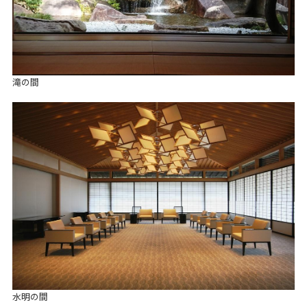
滝の間
水明の間