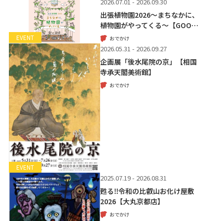
2026.07.01 - 2026.09.30
出張植物園2026～まちなかに、
植物園がやってくる～【GOO…
EVENT
おでかけ
2026.05.31 - 2026.09.27
企画展「後水尾院の京」【相国
寺承天閣美術館】
おでかけ
EVENT
2025.07.19 - 2026.08.31
甦る‼令和の比叡山お化け屋敷
2026【大丸京都店】
おでかけ