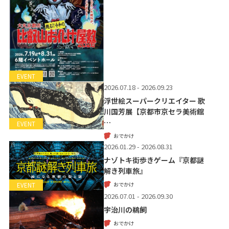
EVENT
2026.07.18 - 2026.09.23
浮世絵スーパークリエイター 歌
川国芳展【京都市京セラ美術館
…
EVENT
おでかけ
2026.01.29 - 2026.08.31
ナゾトキ街歩きゲーム『京都謎
解き列車旅』
おでかけ
EVENT
2026.07.01 - 2026.09.30
宇治川の鵜飼
おでかけ