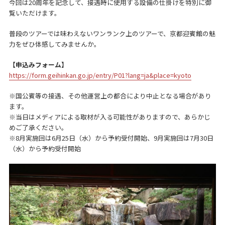
今回は20周年を記念して、接遇時に使用する設備の仕掛けを特別に御
覧いただけます。
普段のツアーでは味わえないワンランク上のツアーで、京都迎賓館の魅
力をぜひ体感してみませんか。
【申込みフォーム】
https://form.geihinkan.go.jp/entry/P01?lang=ja&place=kyoto
※国公賓等の接遇、その他運営上の都合により中止となる場合があり
ます。
※当日はメディアによる取材が入る可能性がありますので、あらかじ
めご了承ください。
※8月実施回は6月25日（水）から予約受付開始、9月実施回は7月30日
（水）から予約受付開始