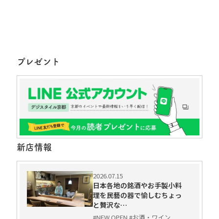
プレゼント
新店情報
2026.07.15
日本各地の銘酒やお手製小料
理を民藝の器で愉しむちょっ
と贅沢な…
#NEW OPEN #お酒・ワイン