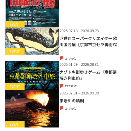
EVENT
2026.07.18 - 2026.09.23
浮世絵スーパークリエイター 歌
川国芳展【京都市京セラ美術館
…
EVENT
おでかけ
2026.01.29 - 2026.08.31
ナゾトキ街歩きゲーム『京都謎
解き列車旅』
おでかけ
EVENT
2026.07.01 - 2026.09.30
宇治川の鵜飼
おでかけ
EVENT