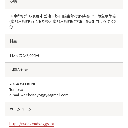
交通
JR京都駅から京都市営地下鉄(国際会館行)四条駅で、阪急京都線
(京都河原町行)に乗り換え京都河原町駅下車、5番出口より徒歩2
分
料金
1レッスン2,000円
お問合せ先
YOGA WEEKEND
Tomoko
e-mail weekendyoggy@gmail.com
ホームページ
https://weekendyoggy.jp/