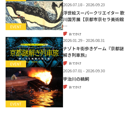
2026.07.18 - 2026.09.23
浮世絵スーパークリエイター 歌
川国芳展【京都市京セラ美術館
…
EVENT
おでかけ
2026.01.29 - 2026.08.31
ナゾトキ街歩きゲーム『京都謎
解き列車旅』
おでかけ
EVENT
2026.07.01 - 2026.09.30
宇治川の鵜飼
おでかけ
EVENT