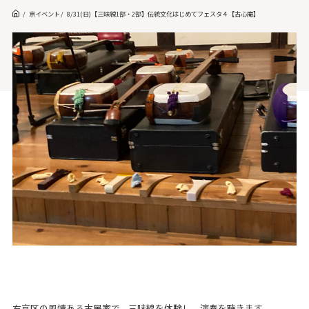
京イベント
8/31(日)【三味線1部・2部】伝統文化はじめてフェスタ４【古心庵】
右京区の風情ある古民家で、三味線を体験し、演奏を聴きます。