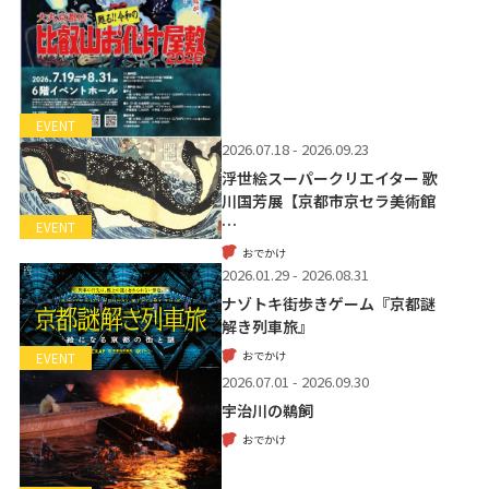
EVENT
2026.07.18 - 2026.09.23
浮世絵スーパークリエイター 歌
川国芳展【京都市京セラ美術館
…
EVENT
おでかけ
2026.01.29 - 2026.08.31
ナゾトキ街歩きゲーム『京都謎
解き列車旅』
おでかけ
EVENT
2026.07.01 - 2026.09.30
宇治川の鵜飼
おでかけ