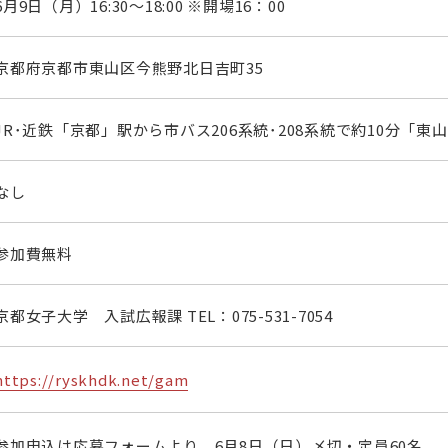
6月9日（月）16:30～18:00 ※開場16：00
京都府京都市東山区今熊野北日吉町35
JR･近鉄「京都」駅から市バス206系統･208系統で約10分「
なし
参加費無料
京都女子大学 入試広報課 TEL：
075-531-7054
https://ryskhdk.net/gam
参加申込は応募フォームより。6月8日（日）〆切・定員60名