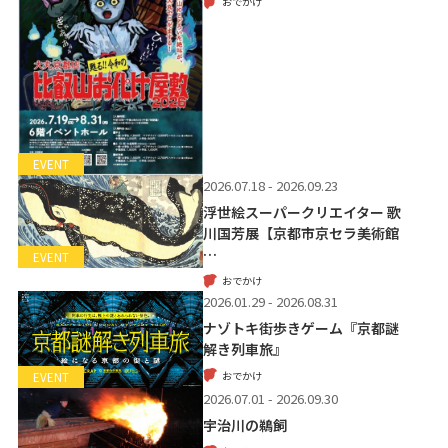
おでかけ
EVENT
2026.07.18 - 2026.09.23
浮世絵スーパークリエイター 歌
川国芳展【京都市京セラ美術館
…
EVENT
おでかけ
2026.01.29 - 2026.08.31
ナゾトキ街歩きゲーム『京都謎
解き列車旅』
おでかけ
EVENT
2026.07.01 - 2026.09.30
宇治川の鵜飼