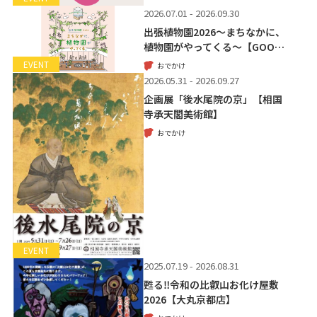
2026.07.01 - 2026.09.30
出張植物園2026～まちなかに、
植物園がやってくる～【GOO…
EVENT
おでかけ
2026.05.31 - 2026.09.27
企画展「後水尾院の京」【相国
寺承天閣美術館】
おでかけ
EVENT
2025.07.19 - 2026.08.31
甦る‼令和の比叡山お化け屋敷
2026【大丸京都店】