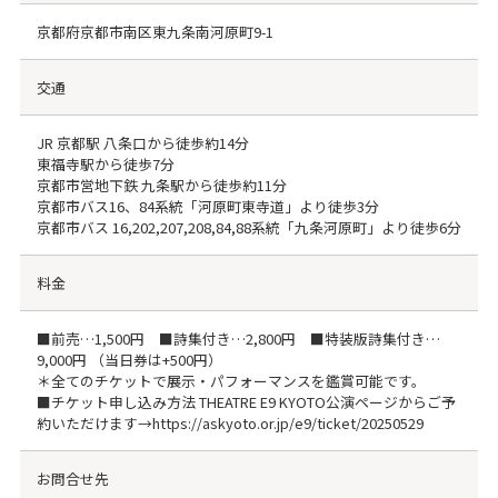
京都府京都市南区東九条南河原町9-1
交通
JR 京都駅 八条口から徒歩約14分
東福寺駅から徒歩7分
京都市営地下鉄 九条駅から徒歩約11分
京都市バス16、84系統「河原町東寺道」より徒歩3分
京都市バス 16,202,207,208,84,88系統「九条河原町」より徒歩6分
料金
■前売…1,500円 ■詩集付き…2,800円 ■特装版詩集付き…
9,000円 （当日券は+500円）
＊全てのチケットで展示・パフォーマンスを鑑賞可能です。
■チケット申し込み方法 THEATRE E9 KYOTO公演ページからご予
約いただけます→https://askyoto.or.jp/e9/ticket/20250529
お問合せ先