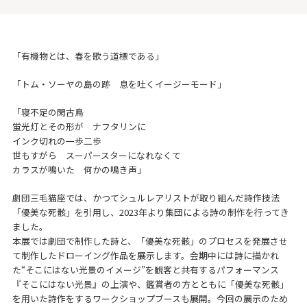
「有機物とは、春を歌う道標である」
「トム・ソーヤの島の跡 息を吐くイージーモード」
「寝不足の閑古鳥
蛍光灯とその形が ナフタリンに
インク切れの一歩二歩
世もすがら スーパースターになれなくて
カラスが鳴いた 何かの鳴き声」
劇団三毛猫座では、かつてシュルレアリストが取り組んだ詩作技法
「優美な死骸」を引用し、2023年より集団による詩の制作を行ってき
ました。
本展では劇団で制作した詩と、「優美な死骸」のプロセスを発展させ
て制作したドローイング作品を展示します。会期中には詩に描かれ
た“そこにはない光景のイメージ”を観客と共有するパフォーマンス
『そこにはない光景』の上演や、鑑賞者の方とともに「優美な死骸」
を用いた詩作をするワークショップブースも展開。今回の展示のため