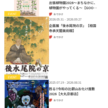
出張植物園2026～まちなかに、
植物園がやってくる～【GOO…
EVENT
おでかけ
2026.05.31 - 2026.09.27
企画展「後水尾院の京」【相国
寺承天閣美術館】
おでかけ
EVENT
2025.07.19 - 2026.08.31
甦る‼令和の比叡山お化け屋敷
2026【大丸京都店】
おでかけ