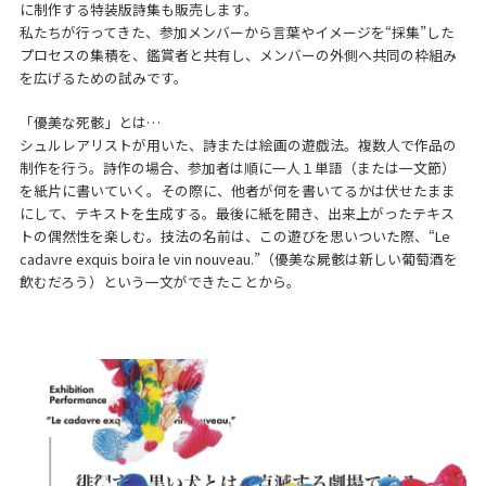
に制作する特装版詩集も販売します。
私たちが行ってきた、参加メンバーから言葉やイメージを“採集”した
プロセスの集積を、鑑賞者と共有し、メンバーの外側へ共同の枠組み
を広げるための試みです。
「優美な死骸」とは…
シュルレアリストが用いた、詩または絵画の遊戯法。複数人で作品の
制作を行う。詩作の場合、参加者は順に一人１単語（または一文節）
を紙片に書いていく。その際に、他者が何を書いてるかは伏せたまま
にして、テキストを生成する。最後に紙を開き、出来上がったテキス
トの偶然性を楽しむ。技法の名前は、この遊びを思いついた際、“Le
cadavre exquis boira le vin nouveau.”（優美な屍骸は新しい葡萄酒を
飲むだろう）という一文ができたことから。