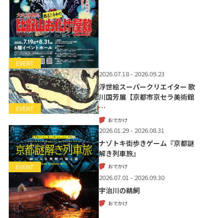
EVENT
2026.07.18 - 2026.09.23
浮世絵スーパークリエイター 歌
川国芳展【京都市京セラ美術館
…
EVENT
おでかけ
2026.01.29 - 2026.08.31
ナゾトキ街歩きゲーム『京都謎
解き列車旅』
おでかけ
EVENT
2026.07.01 - 2026.09.30
宇治川の鵜飼
おでかけ