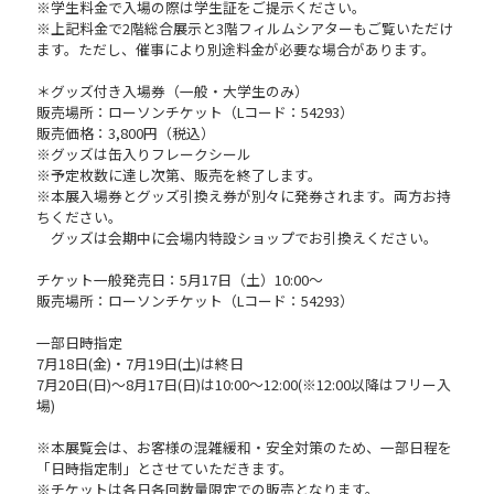
※学生料金で入場の際は学生証をご提示ください。
※上記料金で2階総合展示と3階フィルムシアターもご覧いただけ
ます。ただし、催事により別途料金が必要な場合があります。
＊グッズ付き入場券（一般・大学生のみ）
販売場所：ローソンチケット（Lコード：54293）
販売価格：3,800円（税込）
※グッズは缶入りフレークシール
※予定枚数に達し次第、販売を終了します。
※本展入場券とグッズ引換え券が別々に発券されます。両方お持
ちください。
グッズは会期中に会場内特設ショップでお引換えください。
チケット一般発売日：5月17日（土）10:00～
販売場所：ローソンチケット（Lコード：54293）
一部日時指定
7月18日(金)・7月19日(土)は終日
7月20日(日)〜8月17日(日)は10:00〜12:00(※12:00以降はフリー入
場)
※本展覧会は、お客様の混雑緩和・安全対策のため、一部日程を
「日時指定制」とさせていただきます。
※チケットは各日各回数量限定での販売となります。