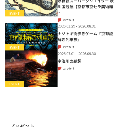
浮世絵スーパークリエイター 歌
川国芳展【京都市京セラ美術館
…
EVENT
おでかけ
2026.01.29 - 2026.08.31
ナゾトキ街歩きゲーム『京都謎
解き列車旅』
おでかけ
EVENT
2026.07.01 - 2026.09.30
宇治川の鵜飼
おでかけ
EVENT
プレゼント