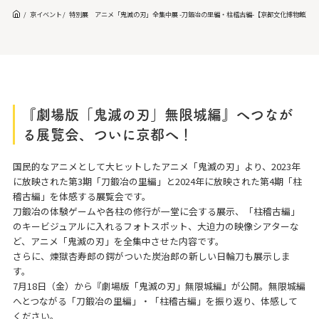
京イベント
特別展 アニメ「鬼滅の刃」全集中展 -刀鍛冶の里編・柱稽古編-【京都文化博物館】
『劇場版「鬼滅の刃」無限城編』へつなが
る展覧会、ついに京都へ！
国民的なアニメとして大ヒットしたアニメ「鬼滅の刃」より、2023年
に放映された第3期「刀鍛冶の里編」と2024年に放映された第4期「柱
稽古編」を体感する展覧会です。
刀鍛冶の体験ゲームや各柱の修行が一堂に会する展示、「柱稽古編」
のキービジュアルに入れるフォトスポット、大迫力の映像シアターな
ど、アニメ「鬼滅の刃」を全集中させた内容です。
さらに、煉獄杏寿郎の鍔がついた炭治郎の新しい日輪刀も展示しま
す。
7月18日（金）から『劇場版「鬼滅の刃」無限城編』が公開。無限城編
へとつながる「刀鍛冶の里編」・「柱稽古編」を振り返り、体感して
ください。