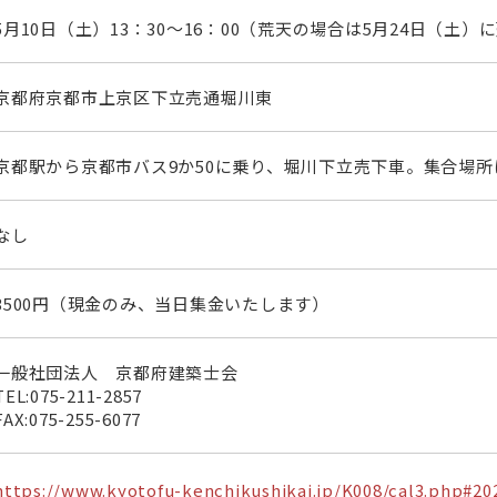
5月10日（土）13：30～16：00（荒天の場合は5月24日（土
京都府京都市上京区下立売通堀川東
京都駅から京都市バス9か50に乗り、堀川下立売下車。集合場所
なし
3500円（現金のみ、当日集金いたします）
一般社団法人 京都府建築士会
TEL:
075-211-2857
FAX:
075-255-6077
https://www.kyotofu-kenchikushikai.jp/K008/cal3.php#20