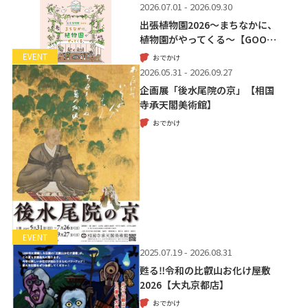
2026.07.01 - 2026.09.30
出張植物園2026～まちなかに、
植物園がやってくる～【GOO…
EVENT
おでかけ
2026.05.31 - 2026.09.27
企画展「後水尾院の京」【相国
寺承天閣美術館】
おでかけ
EVENT
2025.07.19 - 2026.08.31
甦る‼令和の比叡山お化け屋敷
2026【大丸京都店】
おでかけ