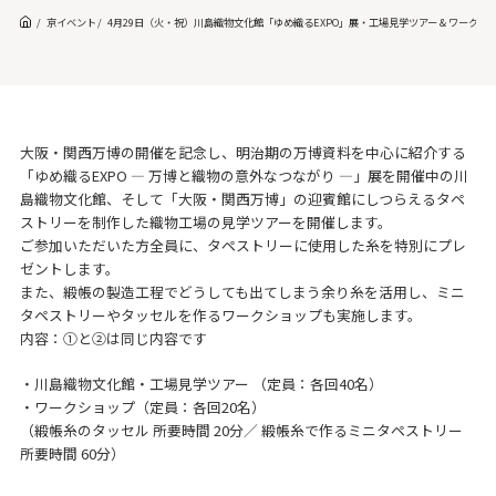
京イベント
4月29日（火・祝）川島織物文化館「ゆめ織るEXPO」展・工場見学ツアー & ワークシ
大阪・関西万博の開催を記念し、明治期の万博資料を中心に紹介する
「ゆめ織るEXPO — 万博と織物の意外なつながり —」展を開催中の川
島織物文化館、そして「大阪・関西万博」の迎賓館にしつらえるタペ
ストリーを制作した織物工場の見学ツアーを開催します。
ご参加いただいた方全員に、タペストリーに使用した糸を特別にプレ
ゼントします。
また、緞帳の製造工程でどうしても出てしまう余り糸を活用し、ミニ
タペストリーやタッセルを作るワークショップも実施します。
内容：①と②は同じ内容です
・川島織物文化館・工場見学ツアー （定員：各回40名）
・ワークショップ（定員：各回20名）
（緞帳糸のタッセル 所要時間 20分／ 緞帳糸で作るミニタペストリー
所要時間 60分）