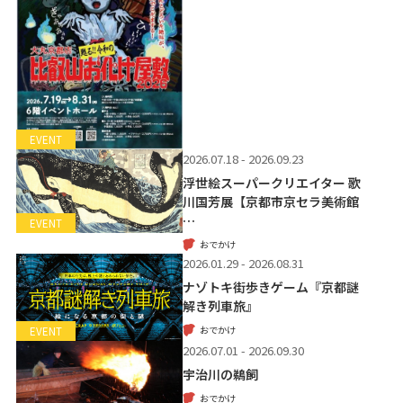
EVENT
2026.07.18 - 2026.09.23
浮世絵スーパークリエイター 歌
川国芳展【京都市京セラ美術館
…
EVENT
おでかけ
2026.01.29 - 2026.08.31
ナゾトキ街歩きゲーム『京都謎
解き列車旅』
おでかけ
EVENT
2026.07.01 - 2026.09.30
宇治川の鵜飼
おでかけ