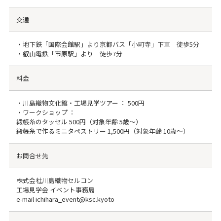
交通
・地下鉄「国際会館駅」より京都バス「小町寺」下車 徒歩5分
・叡山電鉄「市原駅」より 徒歩7分
料金
・川島織物文化館・工場見学ツアー ： 500円
・ワークショップ ：
緞帳糸のタッセル 500円（対象年齢 5歳～）
緞帳糸で作るミニタペストリー 1,500円（対象年齢 10歳～）
お問合せ先
株式会社川島織物セルコン
工場見学会 イベント事務局
e-mail ichihara_event@ksc.kyoto