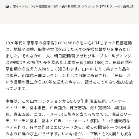
京イベント
つながる民藝 縁ぐるり ―山本爲三郎コレクションより【アサヒグループ大山崎山荘美
1920年代に思想家の柳宗悦(1889-1961)らを中心にはじまった民藝運動
は、地域や国境、職業や世代を越えた人々の多様な繋がりを生みだし
ました。そのなかの一人、朝日麦酒(現アサヒグループホールディング
ス)株式会社の初代社長を務めた山本爲三郎(1893-1966)は、民藝運動を
草創期から支えた人物として知られます。山本のもとに集まった品々
は現在、山本爲三郎コレクションとして当館に所蔵され、「民藝」と
いう言葉の誕生から100年を迎えた今なお、褪せることのない魅力を放
っています。
本展は、この山本コレクションから9人の作家(濱田庄司、バーナー
ド・リーチ、富本憲吉、芹沢銈介、棟方志功、河井寬次郎、黒田辰
秋、青田五良、エセル・メーレ)に焦点を当てるものです。濱田とリー
チ、リーチと富本、富本と芹沢、……メーレと濱田、という連続的な
ペアを作り、各々の作品とエピソードから、彼らの関係を一つの円環
のように浮かび上がらせます。いわゆるグループ展とも2人展とも異な