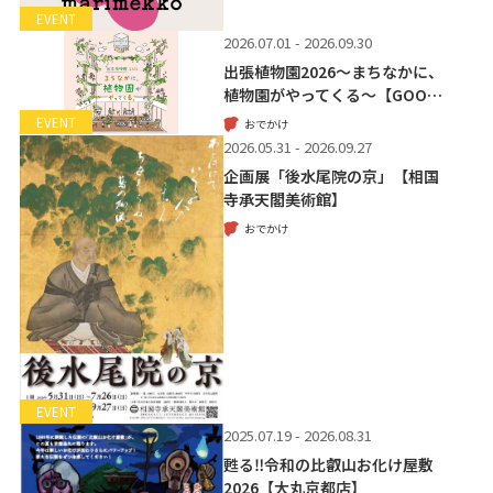
EVENT
2026.07.01 - 2026.09.30
出張植物園2026～まちなかに、
植物園がやってくる～【GOO…
EVENT
おでかけ
2026.05.31 - 2026.09.27
企画展「後水尾院の京」【相国
寺承天閣美術館】
おでかけ
EVENT
2025.07.19 - 2026.08.31
甦る‼令和の比叡山お化け屋敷
2026【大丸京都店】