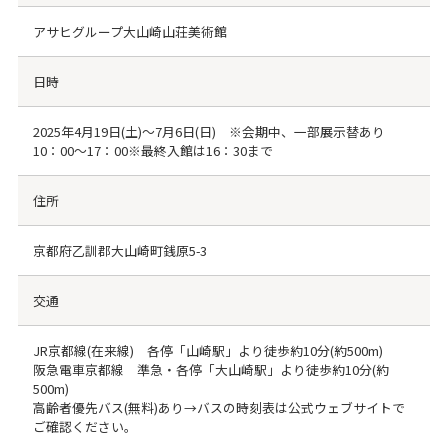
アサヒグループ大山崎山荘美術館
日時
2025年4月19日(土)～7月6日(日) ※会期中、一部展示替あり
10：00～17：00※最終入館は16：30まで
住所
京都府乙訓郡大山崎町銭原5-3
交通
JR京都線(在来線) 各停「山崎駅」より徒歩約10分(約500m)
阪急電車京都線 準急・各停「大山崎駅」より徒歩約10分(約
500m)
高齢者優先バス(無料)あり→バスの時刻表は公式ウェブサイトで
ご確認ください。