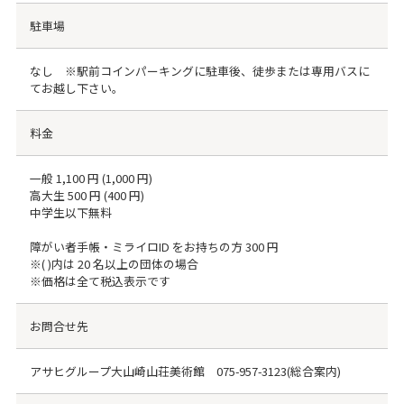
駐車場
なし ※駅前コインパーキングに駐車後、徒歩または専用バスに
てお越し下さい。
料金
一般 1,100 円 (1,000 円)
高大生 500 円 (400 円)
中学生以下無料
障がい者手帳・ミライロID をお持ちの方 300 円
※( )内は 20 名以上の団体の場合
※価格は全て税込表示です
お問合せ先
アサヒグループ大山崎山荘美術館
075-957-3123
(総合案内)