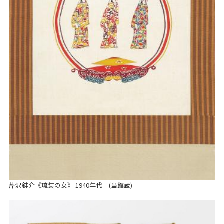
芹沢銈介《琉装の女》 1940年代 (当館蔵)