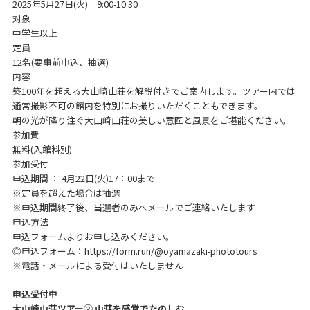
2025年5月27日(火) 9:00-10:30
対象
中学生以上
定員
12名(要事前申込、抽選)
内容
築100年を超える大山崎山荘を解説付きでご案内します。ツアー内では
通常撮影不可の館内を特別にお撮りいただくこともできます。
朝の光が降り注ぐ大山崎山荘の美しい意匠と風景をご堪能ください。
参加費
無料(入館料別)
参加受付
申込期間 ： 4月22日(火)17：00まで
※定員を超えた場合は抽選
※申込期間終了後、当選者のみへメールでご連絡いたします
申込方法
申込フォームよりお申し込みください。
◎申込フォーム：
https://form.run/@oyamazaki-phototours
※電話・メールによる受付はいたしません
申込受付中
大山崎山荘ツアー② 山荘を感覚でたのしむ