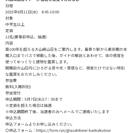
日程
2025年6月11日(水) 8:45-10:00
対象
中学生以上
定員
12名(要事前申込、抽選)
内容
築100年を超える大山崎山荘をご案内します。最寄り駅から美術館の本
館入口までバスで移動した後、ガイドの解説とあわせて、体の感覚を
使ってゆっくりと建物を鑑賞します。
開館前の山荘内にひろがる音や光・質感など、視覚だけではない特別
な鑑賞をおたのしみください。
参加費
無料(入館料別)
参加受付
申込期間：5月7日(水)17：00まで
※定員を超えた場合は抽選
※申込期間終了後、当選者のみへメールでご連絡いたします
申込方法
申込フォームよりお申し込みください。
◎申込フォーム：
https://form.run/@asahibeer-kankakutour