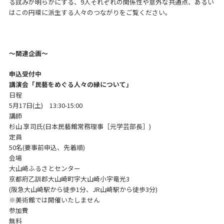
る試みが明らかにする、9人それぞれの関係性や意外な共通点、あるい
はこの円環に派生する人々のつながりをご覧ください。
～関連企画～
申込受付中
講演会「民藝をめぐる人々の縁について」
日程
5月17日(土) 13:30-15:00
講師
杉山 享司氏(日本民藝館常務理事［元学芸部長］)
定員
50名(要事前申込、先着順)
会場
大山崎ふるさとセンター
京都府乙訓郡大山崎町字大山崎小字竜光3
(阪急大山崎駅から徒歩1分、JR山崎駅から徒歩3分)
※美術館では開催いたしません
参加費
無料