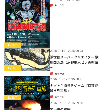
おでかけ
EVENT
2026.07.18 - 2026.09.23
浮世絵スーパークリエイター 歌
川国芳展【京都市京セラ美術館
…
EVENT
おでかけ
2026.01.29 - 2026.08.31
ナゾトキ街歩きゲーム『京都謎
解き列車旅』
おでかけ
EVENT
2026.07.01 - 2026.09.30
宇治川の鵜飼