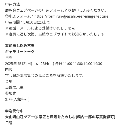
申込方法
展覧会ウェブページの申込フォームよりお申し込みください。
◎申込フォーム：
https://form.run/@asahibeer-mingeilecture
申込期間：5月10日(土)まで
※電話・メールによる受付はいたしません
※定員に達し次第、当館ウェブサイトでお知らせいたします
事前申し込み不要
ギャラリートーク
日程
2025年 6月21日(土)、28日(土) 各日 11:00-11:30/14:00-14:30
内容
学芸員が本展覧会の見どころを解説いたします。
会場
当館展示室
参加費
無料(入館料別)
申込受付中
大山崎山荘ツアー① 意匠と風景をたのしむ(館内一部の写真撮影可)
日程