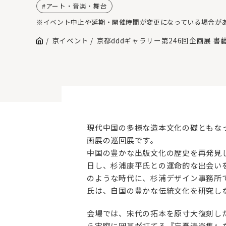
アート・音楽・舞台
※イベント中止や延期・開催時間が変更になっている場合が
京イベント
京都dddギャラリー第246回企画展 
現代中国の多様な造本文化の礎ともな
画展の巡回展です。
中国の豊かな出版文化の歴史を再発見し
日し、杉浦康平氏との運命的な出会い
のような時代に、杉浦デザイン事務所
氏は、自国の豊かな伝統文化を研究し
会場では、宋代の拓本を原寸大復刻した
ら実際に囲碁が打てる『忘憂清楽集』