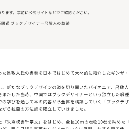
あります。事前に公式サイトなどでご確認ください。
書藝問道 ブックデザイナー呂敬人の軌跡
った呂敬人氏の書藝を日本ではじめて大々的に紹介したギンザ・
、新たなブックデザインの道を切り開いたパイオニア、呂敬人（
を果たした当時、中国ではブックデザイナーという独立した職種
での学びを通して本の内容から全体を構築していく「ブックデ
ながら独自の方法論を確立していきました。
『朱熹榜書千字文』をはじめ、全長10ｍの巻物10巻を納めた
など、目を見張る豪華本をダイナミックに展開。お茶や扇子他、