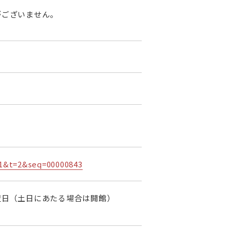
がございません。
l=1&t=2&seq=00000843
翌日（土日にあたる場合は開館）