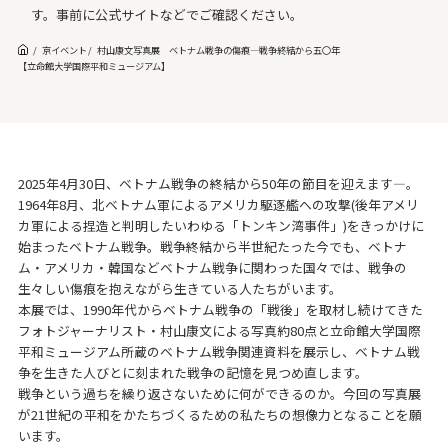
す。事前に公式サイトなどでご確認ください。
京イベント
村山康文写真展 ベトナム戦争の傷痕—戦争終結から五〇年
【立命館大学国際平和ミュージアム】
2025年4月30日、ベトナム戦争の終結から50年の節目を迎えます―。
1964年8月、北ベトナム軍によるアメリカ駆逐艦への攻撃(後年アメリ
カ軍による捏造と判明したいわゆる「トンキン湾事件」)をきっかけに
始まったベトナム戦争。戦争終結から半世紀たった今でも、ベトナ
ム・アメリカ・韓国などベトナム戦争に関わった国々では、戦争の
生々しい傷痕を抱えながら生きている人たちがいます。
本展では、1990年代からベトナム戦争の「戦後」を取材し続けてきた
フォトジャーナリスト・村山康文による写真約80点と立命館大学国際
平和ミュージアム所蔵のベトナム戦争関連資料を展示し、ベトナム戦
争を生きた人びとに刻まれた戦争の記憶を見つめ直します。
戦争という過ちを繰り返さないために何ができるのか。今回の写真展
が21世紀の平和をかたちづくるための私たちの想像力となることを願
います。