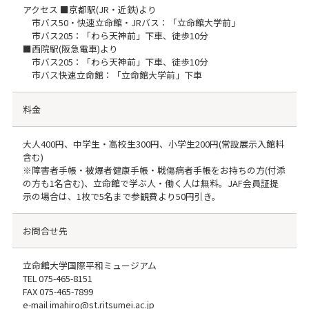
アクセス ■京都駅(JR・近鉄)より
市バス50・快速立命館・JRバス：「立命館大学前」
市バス205：「わら天神前」下車、徒歩10分
■西院駅(阪急電車)より
市バス205：「わら天神前」下車、徒歩10分
市バス快速立命館：「立命館大学前」下車
料金
大人400円、中学生・高校生300円、小学生200円(常設展示入館料
含む)
※障害者手帳・被爆者健康手帳・戦傷病者手帳をお持ちの方(付添
の方も1名含む)、立命館で学ぶ人・働く人は無料。JAF会員証提
示の場合は、1枚で5名まで参観費より50円引き。
お問合せ先
立命館大学国際平和ミュージアム
TEL
075-465-8151
FAX
075-465-7899
e-mail imahiro@st.ritsumei.ac.jp