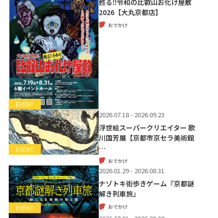
甦る‼令和の比叡山お化け屋敷
2026【大丸京都店】
おでかけ
EVENT
2026.07.18 - 2026.09.23
浮世絵スーパークリエイター 歌
川国芳展【京都市京セラ美術館
…
EVENT
おでかけ
2026.01.29 - 2026.08.31
ナゾトキ街歩きゲーム『京都謎
解き列車旅』
おでかけ
EVENT